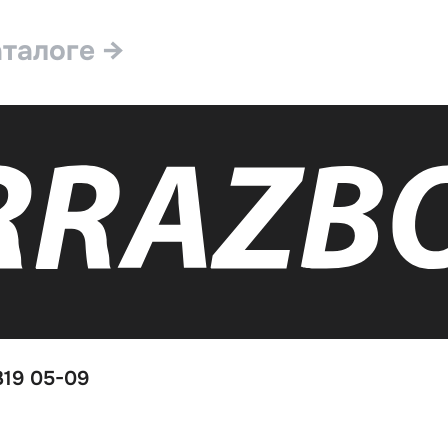
аталоге →
319 05-09