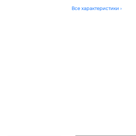
Все характеристики ›
Совместимости:
46003EA8PVJ,
Топливо:
Привод:
Коробка ПП:
Мощность двигателя:
Объём двигателя:
Тип кузова:
Кол-во дверей: