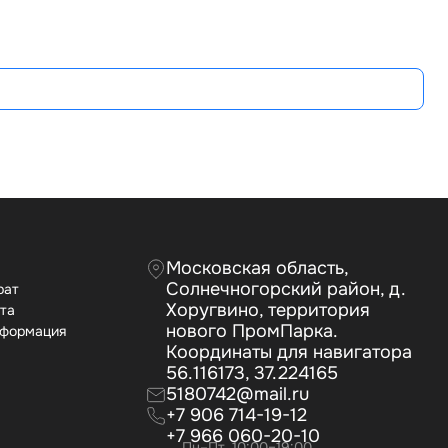
А
Московская область,
Солнечногорский район, д.
рат
Хоругвино, территория
ата
нового ПромПарка.
нформация
Координаты для навигатора
56.116173, 37.224165
5180742@mail.ru
+7 906 714-19-12
+7 966 060-20-10
Пн–Пт, 10:00–19:00