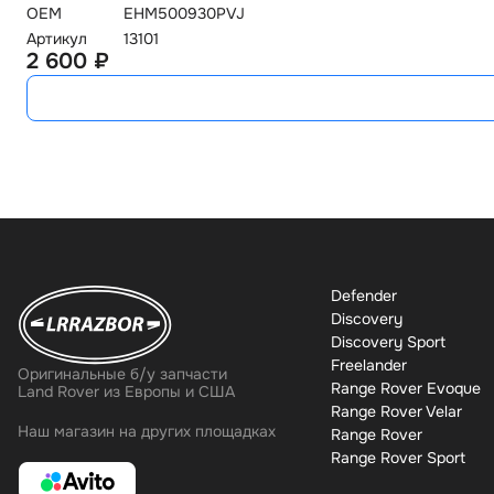
OEM
EHM500930PVJ
Артикул
13101
2 600 ₽
Defender
Discovery
Discovery Sport
Freelander
Оригинальные б/у запчасти
Range Rover Evoque
Land Rover из Европы и США
Range Rover Velar
Наш магазин на других площадках
Range Rover
Range Rover Sport