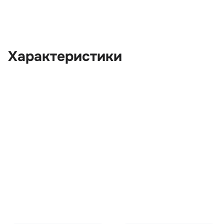
Характеристики
OEM:
CAC500162PVJ
ОЕМ заменителей:
5H2246002EA8PVJ, 5H22
CAC500172PVJ
Цвет:
Серый
Производитель:
LAND ROVER
Запчасть:
Оригинал
Год авто:
2011