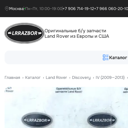
Москва
Пн–Пт, 10:00–19:00
+7 906 714-19-12
+7 966 060-20-1
Оригинальные б/у запчасти
Land Rover из Европы и США
Каталог
Главная
›
Катало
›
Land Rover
›
Discovery
›
IV (2009—2013)
›