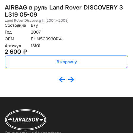
AIRBAG в руль Land Rover DISCOVERY 3
Р
L319 05-09
2
Land Rover Discovery III (2004—2009)
La
Состояние
Б/у
Со
Год
2007
Го
OEM
EHM500930PVJ
O
Артикул
13101
Ар
2 600 ₽
2
В корзину