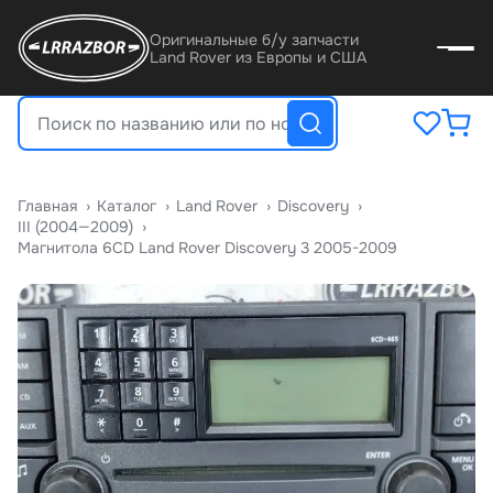
Оригинальные б/у запчасти
Land Rover из Европы и США
Главная
›
Катало
›
Land Rover
›
Discovery
›
III (2004—2009)
›
Магнитола 6CD Land Rover Discovery 3 2005-2009