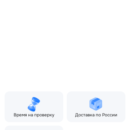
7H2218C815AB,
VUX500490
Цвет:
Черный
Производитель:
LAND ROVER
Запчасть:
Оригинал
Год авто:
2007
Совместимости:
Land Rover Discovery III
(2004—2009) 2.7 TD AT
(190 л.с.)
Топливо:
Дизель
Привод:
Полный
Коробка ПП:
Автомат
Мощность двигателя:
190 л.с.
Объём двигателя:
2.7 л
Тип кузова:
Внедорожник
Кол-во дверей:
5
Время на проверку
Доставка по России