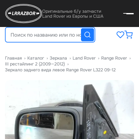
Оригинальные б/у запчасти
Land Rover из Европы и США
Главная
›
Катало
›
Зеркала
›
Land Rover
›
Range Rover
›
III рестайлинг 2 (2009—2012)
›
Зеркало заднего вида левое Range Rover L322 09-12