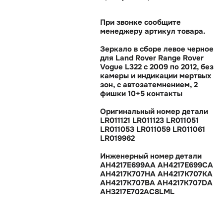
При звонке сообщите
менеджеру артикул товара.
Зеркало в сборе левое черное
для Land Rover Range Rover
Vogue L322 c 2009 по 2012, без
камеры и индикации мертвых
зон, с автозатемнением, 2
фишки 10+5 контакты
Оригинальный номер детали
LR011121 LR011123 LR011051
LR011053 LR011059 LR011061
LR019962
Инженерный номер детали
AH4217E699AA AH4217E699CA
AH4217K707HA AH4217K707KA
AH4217K707BA AH4217K707DA
AH3217E702AC8LML