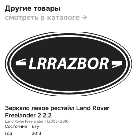
Другие товары
смотреть в каталоге →
Зеркало левое рестайл Land Rover
З
Freelander 2 2.2
F
Land Rover Freelander II (2006—2010)
La
Состояние
Б/у
Со
Год
2013
Го