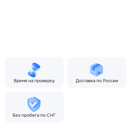
2012) 4.4 TD AT (313 л.с.),
Land Rover Range Rover
III рестайлинг 2 (2009—
2012) 5.0 AT (510 л.с.)
Топливо:
Дизель
Привод:
Полный
Коробка ПП:
Автомат
Мощность двигателя:
313 л.с.
Объём двигателя:
4.4 л
Тип кузова:
Внедорожник
Кол-во дверей:
5
Время на проверку
Доставка по России
Без пробега по СНГ