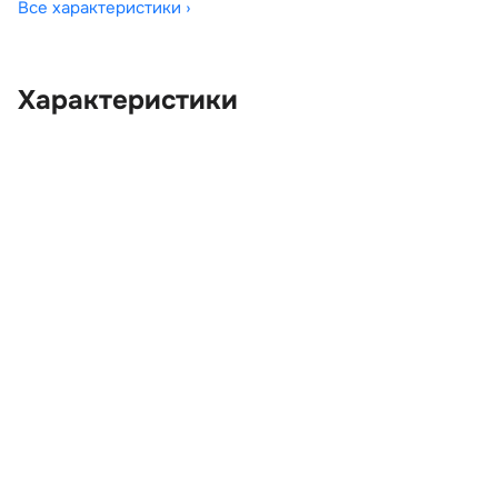
Все характеристики ›
Характеристики
OEM:
LR011121
ОЕМ заменителей:
AH3217E702AC8LML,
AH4217E699AA,
AH4217E699CA,
AH4217K707BA,
AH4217K707DA,
AH4217K707HA,
AH4217K707KA, LR011051,
LR011053, LR011059,
LR011061, LR011123,
LR019962
Цвет:
Черный 820
Производитель:
LAND ROVER
Запчасть:
Оригинал
Год авто:
2009
Совместимости:
Land Rover Range Rover
III рестайлинг 2 (2009—