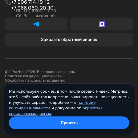
+7 906 714-19-12
+7 966 060-20-10
Пн–Пт, 10:00–19:00
Сб-Вс — выходной
Заказать обратный звонок
© LRrazbor, 2026. Все права защищены.
Политика конфиденциальности
Обработка персональных данных
Мы используем cookies, в том числе сервис Яндекс.Метрика,
Информация, размещённая на сайте не является публичной офертой.
чтобы сайт работал корректно, анализировать посещаемость
Все материалы данного сайта являются объектами авторского права.
Запрещается копирование, распространение (в том числе путем
и улучшать сервис. Подробнее —
политике
копирования на другие сайты и ресурсы в Интернете) или любое иное
конфиденциальности
и документе о
обработке
использование информации и объектов без предварительного
персональных данных
.
согласия правообладателя.
Принять