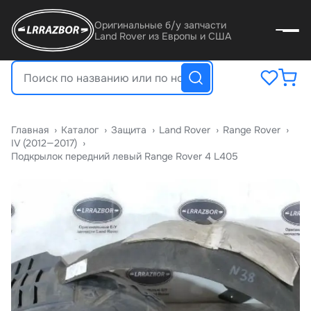
Оригинальные б/у запчасти
Land Rover из Европы и США
Главная
›
Катало
›
Защита
›
Land Rover
›
Range Rover
›
IV (2012—2017)
›
Подкрылок передний левый Range Rover 4 L405