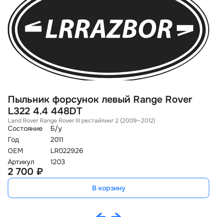
Пыльник форсунок левый Range Rover
З
L322 4.4 448DT
La
Со
Land Rover Range Rover III рестайлинг 2 (2009—2012)
Го
Состояние
Б/у
O
Год
2011
Ар
OEM
LR022926
2
Артикул
1203
2 700 ₽
В корзину