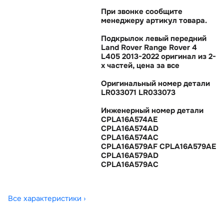
При звонке сообщите
менеджеру артикул товара.
Подкрылок левый передний
Land Rover Range Rover 4
L405 2013-2022 оригинал из 2-
х частей, цена за все
Оригинальный номер детали
LR033071 LR033073
Инженерный номер детали
CPLA16A574AE
CPLA16A574AD
CPLA16A574AC
CPLA16A579AF CPLA16A579AE
CPLA16A579AD
CPLA16A579AC
Все характеристики ›