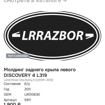
смотреть в каталоге →
Нет в наличии
Молдинг заднего крыла левого
М
DISCOVERY 4 L319
D
Land Rover Discovery IV (2009—2013)
La
Состояние
Б/у
Со
Год
2011
Го
OEM
LR010630
O
Артикул
5911
Ар
1 900 ₽
1