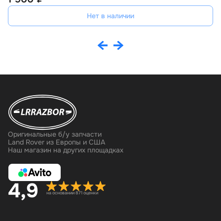
Нет в наличии
Оригинальные б/у запчасти
Land Rover из Европы и США
Наш магазин на других площадках
4,9
на основании 871 оценки