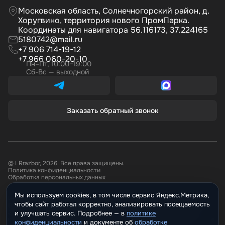
Московская область, Солнечногорский район, д.
Хоругвино, территория нового ПромПарка.
Координаты для навигатора 56.116173, 37.224165
5180742@mail.ru
+7 906 714-19-12
+7 966 060-20-10
Пн–Пт, 10:00–19:00
Сб-Вс — выходной
Заказать обратный звонок
© LRrazbor, 2026. Все права защищены.
Политика конфиденциальности
Обработка персональных данных
Мы используем cookies, в том числе сервис Яндекс.Метрика,
Информация, размещённая на сайте не является публичной офертой.
чтобы сайт работал корректно, анализировать посещаемость
Все материалы данного сайта являются объектами авторского права.
Запрещается копирование, распространение (в том числе путем
и улучшать сервис. Подробнее —
политике
копирования на другие сайты и ресурсы в Интернете) или любое иное
конфиденциальности
и документе о
обработке