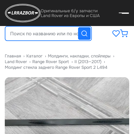
Оригинальные б/у запчасти
Land Rover из Европы и США
Главная
›
Катало
›
Молдинги, накладки, спойлеры
›
Land Rover
›
Range Rover Sport
›
II (2013—2017)
›
Молдинг стекла заднего Range Rover Sport 2 L494