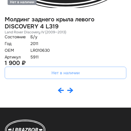
Нет в наличии
Молдинг заднего крыла левого
М
DISCOVERY 4 L319
D
Land Rover Discovery IV (2009—2013)
La
Состояние
Б/у
Со
Год
2011
Го
OEM
LR010630
O
Артикул
5911
Ар
1 900 ₽
1
Нет в наличии