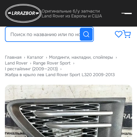
Оригинальные б/у запчасти
Land Rover из Европы и США
Главная
›
Катало
›
Молдинги, накладки, спойлеры
›
Land Rover
›
Range Rover Sport
›
I рестайлинг (2009—2013)
›
Жабра в крыло лев Land Rover Sport L320 2009-2013