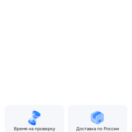
OEM:
LR020802
ОЕМ заменителей:
AH3216A415BB8YGY
Цвет:
Серый
Производитель:
LAND ROVER
Запчасть:
Оригинал
Год авто:
2011
Совместимости:
Land Rover Range Rover
Sport I (2005—2009) 3.0
TD AT (245 л.с.), Land
Rover Range Rover Sport I
(2005—2009) 5.0 AT (510
л.с.), Land Rover Range
Rover Sport I рестайлин
(2009—2013) 3.0 TD AT
(245 л.с.), Land Rover
Range Rover Sport I
рестайлинг (2009—2013)
5.0 AT (510 л.с.)
Время на проверку
Доставка по России