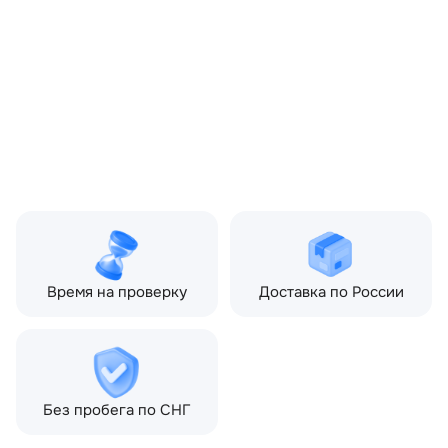
OEM:
LR066550
ОЕМ заменителей:
DK6217B933BE
Цвет:
Серый
Производитель:
LAND ROVER
Запчасть:
Оригинал
Год авто:
2019
Совместимости:
Land Rover Range Rover
Sport II (2013—2017), Land
Rover Range Rover Sport
II рестайлинг (2017—2022)
Время на проверку
Доставка по России
Без пробега по СНГ