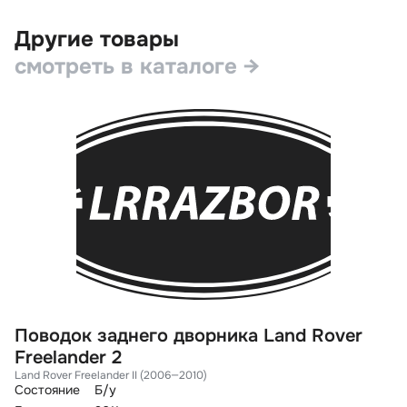
Другие товары
смотреть в каталоге →
Поводок заднего дворника Land Rover
М
Freelander 2
D
Land Rover Freelander II (2006—2010)
La
Состояние
Б/у
Со