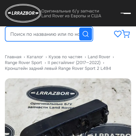
Оригинальные б/у запчасти
Land Rover из Европы и США
Главная
›
Катало
›
Кузов по частям
›
Land Rover
›
Range Rover Sport
›
II рестайлинг (2017—2022)
›
Кронштейн задний левый Range Rover Sport 2 L494