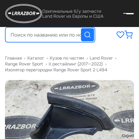
Оригинальные б/у запчасти
Land Rover из Европы и США
Главная
›
Катало
›
Кузов по частям
›
Land Rover
›
Range Rover Sport
›
II рестайлинг (2017—2022)
›
Изолятор перегородки Range Rover Sport 2 L494