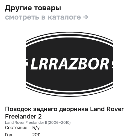
Другие товары
смотреть в каталоге →
Поводок заднего дворника Land Rover
М
Freelander 2
D
Land Rover Freelander II (2006—2010)
La
Состояние
Б/у
Со
Год
2011
Го