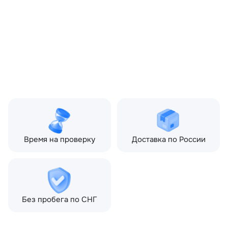
OEM:
LR045220
ОЕМ заменителей:
DK6256191AB
Цвет:
Серый
Производитель:
LAND ROVER
Запчасть:
Оригинал
Год авто:
2019
Совместимости:
Land Rover Range Rover
Sport II (2013—2017), Land
Rover Range Rover Sport
II рестайлинг (2017—2022)
Время на проверку
Доставка по России
Без пробега по СНГ