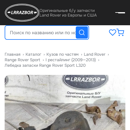
Оригинальные б/у запчасти
Land Rover из Европы и США
Главная
›
Катало
›
Кузов по частям
›
Land Rover
›
Range Rover Sport
›
I рестайлинг (2009—2013)
›
Лебедка запаски Range Rover Sport L320