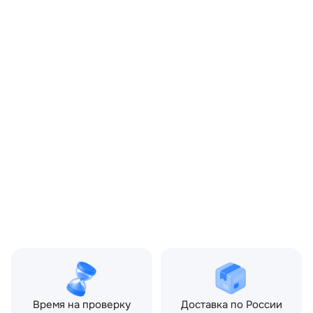
OEM:
LR024145
ОЕМ заменителей:
5H221A486BC,
5H221A486CB, LR031746
Цвет:
Серый
Производитель:
LAND ROVER
Запчасть:
Оригинал
Год авто:
2012
Совместимости:
Land Rover Discovery III
(2004—2009), Land Rover
Discovery IV (2009—2013),
Land Rover Discovery IV
рестайлинг (2013—2016),
Land Rover Range Rover
Sport I (2005—2009) 3.0
TD AT (245 л.с.), Land
Rover Range Rover Sport I
рестайлинг (2009—2013)
3.0 TD AT (245 л.с.)
Время на проверку
Доставка по России