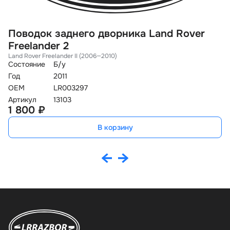
Поводок заднего дворника Land Rover
М
Freelander 2
D
Land Rover Freelander II (2006—2010)
La
Состояние
Б/у
Со
Год
2011
Го
OEM
LR003297
O
Артикул
13103
Ар
1 800 ₽
1
В корзину