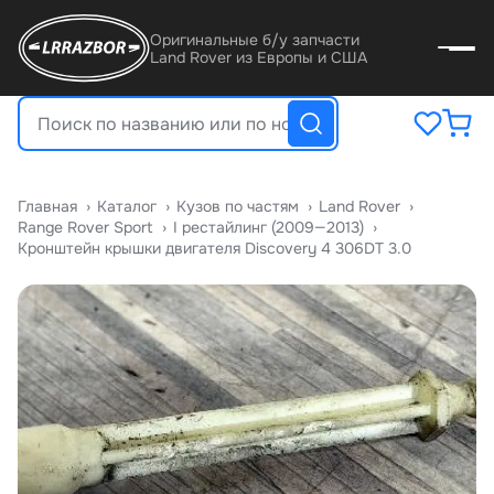
Оригинальные б/у запчасти
Land Rover из Европы и США
Главная
›
Катало
›
Кузов по частям
›
Land Rover
›
Range Rover Sport
›
I рестайлинг (2009—2013)
›
Кронштейн крышки двигателя Discovery 4 306DT 3.0