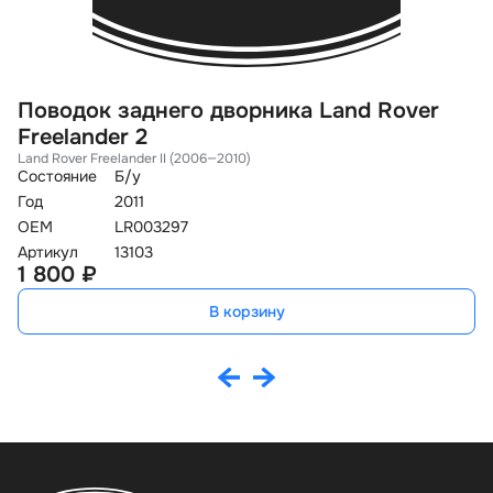
Поводок заднего дворника Land Rover
М
Freelander 2
D
Land Rover Freelander II (2006—2010)
La
Состояние
Б/у
Со
Год
2011
Го
OEM
LR003297
O
Артикул
13103
Ар
1 800 ₽
1
В корзину