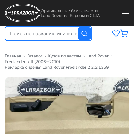
Оригинальные б/у запчасти
Land Rover из Европы и США
Главная
›
Катало
›
Кузов по частям
›
Land Rover
›
Freelander
›
II (2006—2010)
›
Накладка сиденья Land Rover Freelander 2 2.2 L359