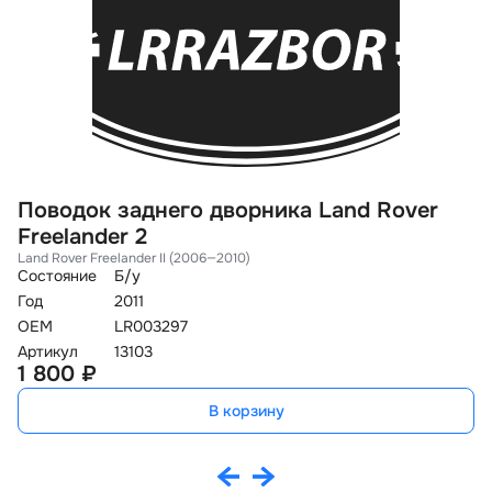
Поводок заднего дворника Land Rover
М
Freelander 2
D
Land Rover Freelander II (2006—2010)
La
Состояние
Б/у
Со
Год
2011
Го
OEM
LR003297
O
Артикул
13103
Ар
1 800 ₽
1
В корзину