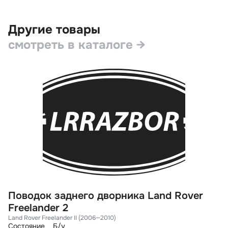
Другие товары
смотреть в каталоге →
Поводок заднего дворника Land Rover
М
Freelander 2
D
Land Rover Freelander II (2006—2010)
La
Состояние
Б/у
Со