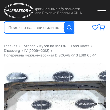
Оригинальные б/у запчасти
Land Rover из Европы и США
Главная
›
Катало
›
Кузов по частям
›
Land Rover
›
Discovery
›
IV (2009—2013)
›
Поперечина межлонжеронная DISCOVERY 3 L319 05-14