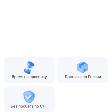
рестайлинг (2013—2016)
3.0 TD AT (249 л.с.), Land
Rover Range Rover Sport I
(2005—2009), Land Rover
Range Rover Sport I
рестайлинг (2009—2013)
Топливо:
Дизель
Привод:
Полный
Коробка ПП:
Автомат
Мощность двигателя:
190 л.с.
Объём двигателя:
2.7 л
Тип кузова:
Внедорожник
Кол-во дверей:
5
Время на проверку
Доставка по России
Без пробега по СНГ