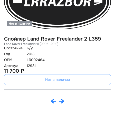
Нет в наличии
Спойлер Land Rover Freelander 2 L359
К
Land Rover Freelander II (2006—2010)
D
Состояние
Б/у
La
Год
2013
Со
OEM
LR002464
Го
Артикул
12931
O
11 700 ₽
Ар
9
Нет в наличии