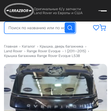
Оригинальные б/у запчасти
Land Rover из Европы и США
Главная
›
Катало
›
Крышка, дверь багажника
›
Land Rover
›
Range Rover Evoque
›
I (2011—2015)
›
Крышка багажника Range Rover Evoque L538