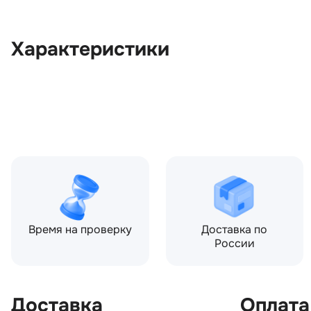
Характеристики
OEM:
LR081521
ОЕМ заменителей:
HPLA8A316AF
Цвет:
Серый
Производитель:
LAND ROVER
Запчасть:
Оригинал
Год авто:
2019
Время на проверку
Доставка по
России
Доставка
Оплата