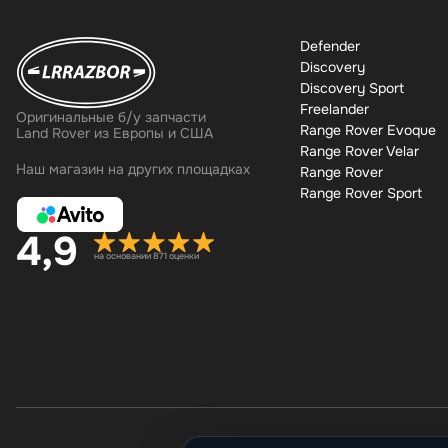
Defender
Discovery
Discovery Sport
Freelander
Оригинальные б/у запчасти
Range Rover Evoque
Land Rover из Европы и США
Range Rover Velar
Наш магазин на других площадках
Range Rover
Range Rover Sport
4,9
на основании 871 оценки