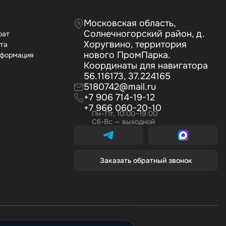
Московская область,
Солнечногорский район, д.
рат
Хоругвино, территория
ата
нового ПромПарка.
нформация
Координаты для навигатора
56.116173, 37.224165
5180742@mail.ru
+7 906 714-19-12
+7 966 060-20-10
Пн–Пт, 10:00–19:00
Сб-Вс — выходной
Заказать обратный звонок