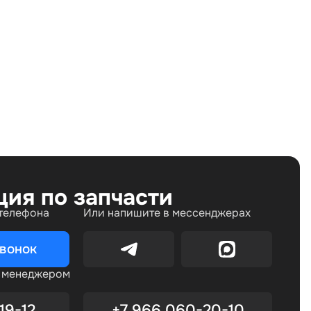
Land Rover Range Rover IV (2012—2017), Land Rover
Range Rover IV рестайлинг (2017—2022), Land Rover
Range Rover Sport II (2013—2017), Land Rover Range
Rover Sport II рестайлинг (2017—2022)
ция по запчасти
 телефона
Или напишите в мессенджерах
звонок
с менеджером
19-12
+7 966 060-20-10