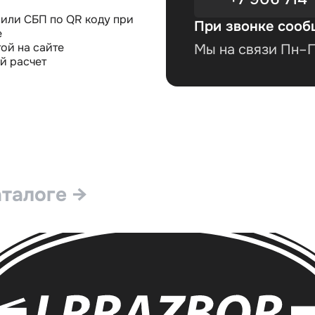
или СБП по QR коду при
При звонке сооб
е
ой на сайте
Мы на связи Пн–Пт
й расчет
аталоге →