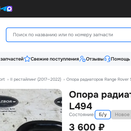
0
 запчастей
Свежие поступления
Отзывы
Помощь
ort
›
II рестайлинг (2017—2022)
›
Опора радиаторов Range Rover 
Опора радиат
L494
Состояние:
Б/у
Новое
3 600
₽