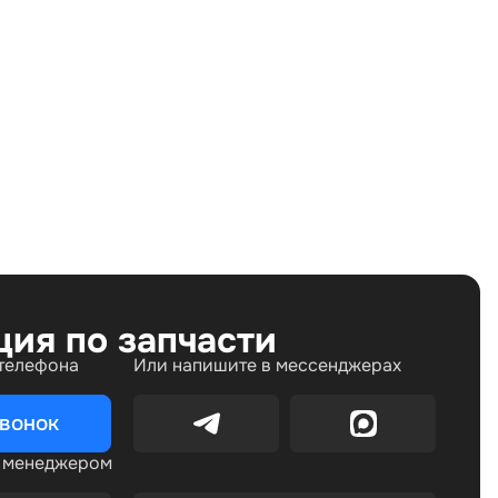
Land Rover Range Rover IV (2012—2017), Land Rover
Range Rover IV рестайлинг (2017—2022), Land Rover
Range Rover Sport II (2013—2017), Land Rover Range
Rover Sport II рестайлинг (2017—2022)
ция по запчасти
 телефона
Или напишите в мессенджерах
звонок
с менеджером