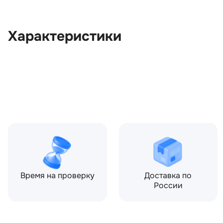
Характеристики
OEM:
LR056963
ОЕМ заменителей:
CPLA16151AC, CPLA16151AD
LR116261
Цвет:
Черный
Производитель:
LAND ROVER
Запчасть:
Оригинал
Год авто:
2017
Время на проверку
Доставка по
России