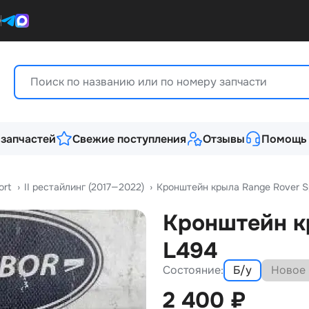
0
 запчастей
Свежие поступления
Отзывы
Помощь
ort
›
II рестайлинг (2017—2022)
›
Кронштейн крыла Range Rover S
Кронштейн кр
L494
Состояние:
Б/у
Новое
2 400
₽