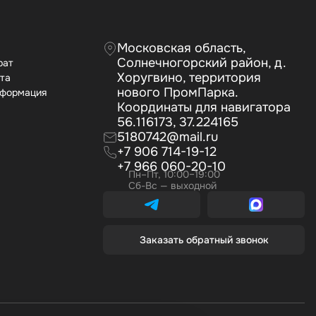
Московская область,
Солнечногорский район, д.
рат
Хоругвино, территория
ата
нового ПромПарка.
нформация
Координаты для навигатора
56.116173, 37.224165
5180742@mail.ru
+7 906 714-19-12
+7 966 060-20-10
Пн–Пт, 10:00–19:00
Сб-Вс — выходной
Заказать обратный звонок