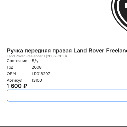
Ручка передняя правая Land Rover Freelan
Land Rover Freelander II (2006—2010)
Состояние
Б/у
Год
2008
OEM
LR018297
Артикул
13100
1 600 ₽