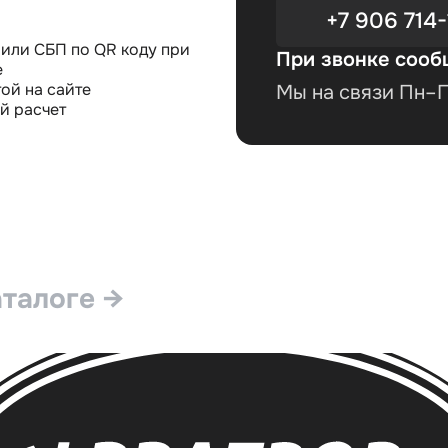
+7 906 714-
или СБП по QR коду при
При звонке сооб
е
ой на сайте
Мы на связи Пн–Пт
й расчет
аталоге →