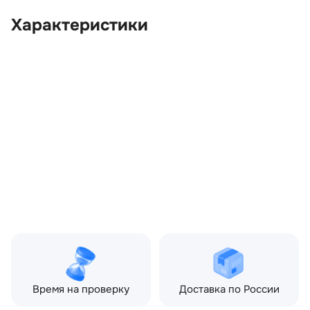
Характеристики
OEM:
LR025406
ОЕМ заменителей:
BJ32224A44AB8LML,
BJ32224N02AD,
CK5222444AB,
DK62224A00AA,
JPLA22400BA0MEN,
LR050987, LR087704,
LR108184, LR112351
Цвет:
Черный
Производитель:
LAND ROVER
Запчасть:
Оригинал
Год авто:
2017
Совместимости:
Land Rover Range Rover
Sport II (2013—2017)
Время на проверку
Доставка по России