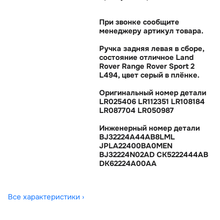
При звонке сообщите
менеджеру артикул товара.
Ручка задняя левая в сборе,
состояние отличное Land
Rover Range Rover Sport 2
L494, цвет серый в плёнке.
Оригинальный номер детали
LR025406 LR112351 LR108184
LR087704 LR050987
Инженерный номер детали
BJ32224A44AB8LML
JPLA22400BA0MEN
BJ32224N02AD CK5222444AB
DK62224A00AA
Все характеристики ›