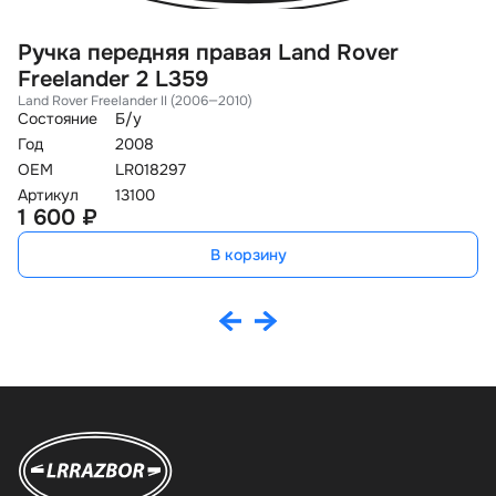
Ручка передняя правая Land Rover
П
Freelander 2 L359
2
Land Rover Freelander II (2006—2010)
La
Состояние
Б/у
Со
Год
2008
Го
OEM
LR018297
O
Артикул
13100
Ар
1 600 ₽
3
В корзину