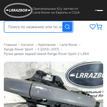
Оригинальные б/у запчасти
Land Rover из Европы и США
Главная
›
Катало
›
Крепления
›
Land Rover
›
Range Rover Sport
›
II (2013—2017)
›
Ручка двери задней левой Range Rover Sport 2 L494