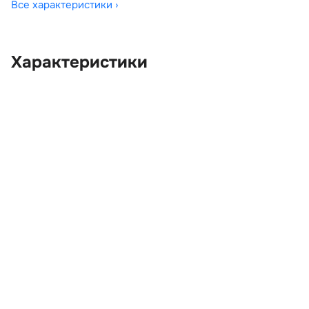
Все характеристики ›
Характеристики
OEM:
LR051443
ОЕМ заменителей:
5H22442A38AA,
BKF780010,
CH32406A10AB,
CH3270354AC,
CH32A18178BC,
CH32A18179BC,
LR030198, LR030938,
LR030939
Цвет:
Черный
Производитель:
LAND ROVER
Запчасть:
Оригинал
Год авто:
2013
Совместимости:
Land Rover Range Rover
Sport I рестайлинг (2009
—2013) 3.0 TD AT (245
л.с.)