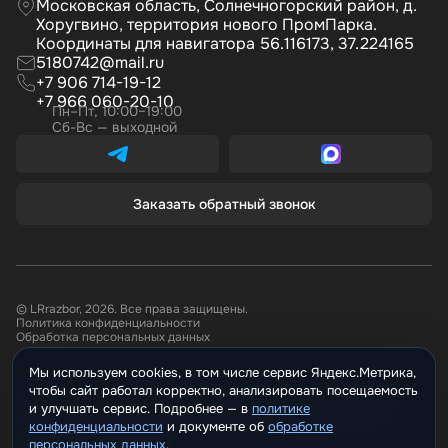
Московская область, Солнечногорский район, д.
Хоругвино, территория нового ПромПарка.
Координаты для навигатора 56.116173, 37.224165
5180742@mail.ru
+7 906 714-19-12
+7 966 060-20-10
Пн–Пт, 10:00–19:00
Сб-Вс — выходной
Заказать обратный звонок
© LRrazbor, 2026. Все права защищены.
Политика конфиденциальности
Обработка персональных данных
Мы используем cookies, в том числе сервис Яндекс.Метрика,
Информация, размещённая на сайте не является публичной офертой.
чтобы сайт работал корректно, анализировать посещаемость
Все материалы данного сайта являются объектами авторского права.
Запрещается копирование, распространение (в том числе путем
и улучшать сервис. Подробнее —
политике
копирования на другие сайты и ресурсы в Интернете) или любое иное
конфиденциальности
и документе о
обработке
использование информации и объектов без предварительного
персональных данных
.