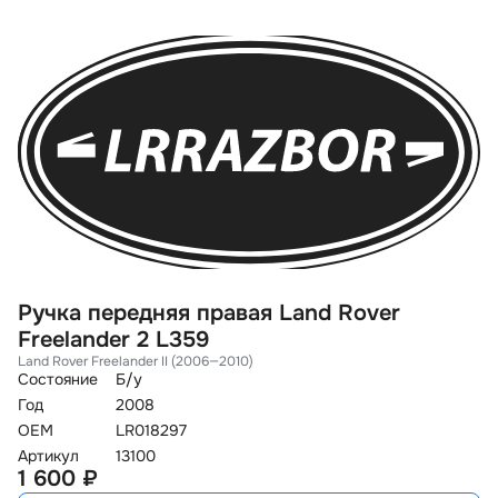
Ручка передняя правая Land Rover
П
Freelander 2 L359
2
Land Rover Freelander II (2006—2010)
La
Состояние
Б/у
Со
Год
2008
Го
OEM
LR018297
O
Артикул
13100
Ар
1 600 ₽
3