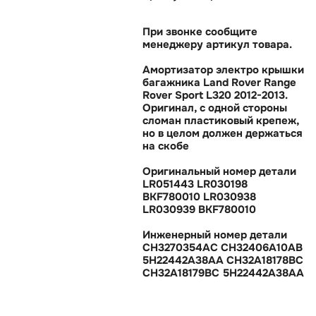
При звонке сообщите
менеджеру артикул товара.
Амортизатор электро крышки
агажника Land Rover Range
Rover Sport L320 2012-2013.
Оригинал, с одной стороны
сломан пластиковый крепеж,
но в целом должен держаться
на скобе
Оригинальный номер детали
LR051443 LR030198
BKF780010 LR030938
LR030939 BKF780010
Инженерный номер детали
CH3270354AC CH32406A10AB
5H22442A38AA CH32A18178BC
CH32A18179BC 5H22442A38AA