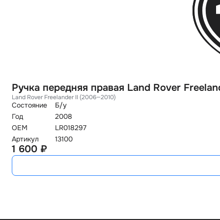
Ручка передняя правая Land Rover Freelan
Land Rover Freelander II (2006—2010)
Состояние
Б/у
Год
2008
OEM
LR018297
Артикул
13100
1 600 ₽