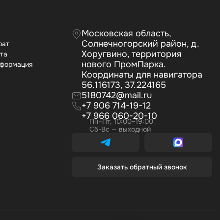
Московская область,
Солнечногорский район, д.
рат
Хоругвино, территория
ата
нового ПромПарка.
нформация
Координаты для навигатора
56.116173, 37.224165
5180742@mail.ru
+7 906 714-19-12
+7 966 060-20-10
Пн–Пт, 10:00–19:00
Сб-Вс — выходной
Заказать обратный звонок