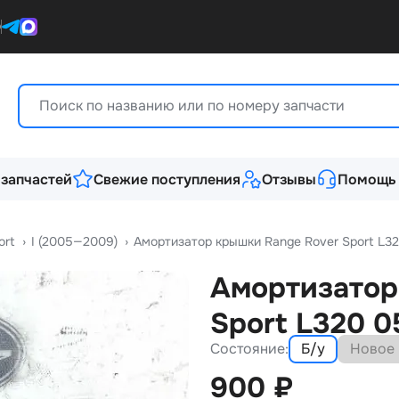
0
 запчастей
Свежие поступления
Отзывы
Помощь
ort
›
I (2005—2009)
›
Амортизатор крышки Range Rover Sport L32
Амортизатор
Sport L320 0
Состояние:
Б/у
Новое
900
₽