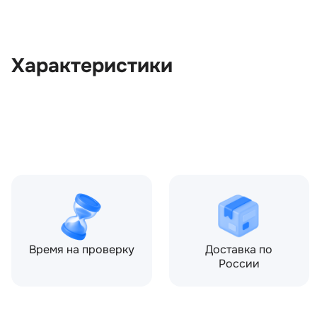
Характеристики
OEM:
BHE790060
ОЕМ заменителей:
6H32406A10AB, 6H32406
Цвет:
Черный
Производитель:
LAND ROVER
Запчасть:
Оригинал
Год авто:
2008
Время на проверку
Доставка по
России