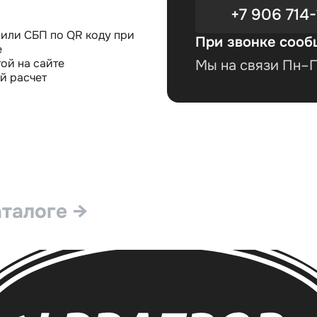
+7 906 714-
или СБП по QR коду при
При звонке сооб
е
ой на сайте
Мы на связи Пн–Пт
й расчет
аталоге →