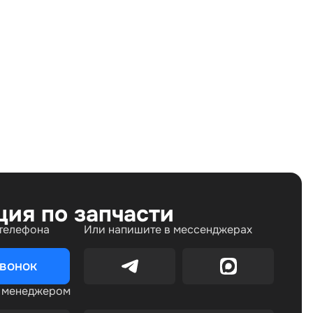
Land Rover Range Rover Sport I (2005—2009), Land
Rover Range Rover Sport I рестайлинг (2009—2013)
ция по запчасти
 телефона
Или напишите в мессенджерах
звонок
с менеджером