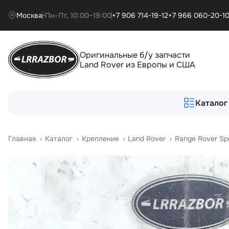
Москва
Пн–Пт, 10:00–19:00
+7 906 714-19-12
+7 966 060-20-1
Оригинальные б/у запчасти
Land Rover из Европы и США
Каталог
Главная
›
Катало
›
Крепления
›
Land Rover
›
Range Rover Sp