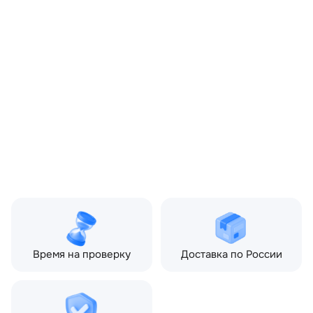
OEM:
K8D222400AA
Производитель:
LAND ROVER
Запчасть:
Оригинал
Год авто:
2020
Совместимости:
Land Rover Range Rover
Evoque II (2018—2025) 2.0
Si4 AT (200 л.с.)
Топливо:
Бензин
Привод:
Полный
Коробка ПП:
Автомат
Мощность двигателя:
200 л.с.
Объём двигателя:
2.0 л
Тип кузова:
Внедорожник
Кол-во дверей:
5
Время на проверку
Доставка по России