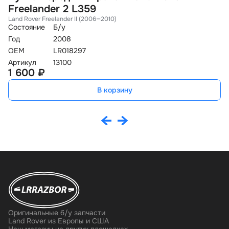
Freelander 2 L359
2
Land Rover Freelander II (2006—2010)
La
Состояние
Б/у
Со
Год
2008
Го
OEM
LR018297
O
Артикул
13100
Ар
1 600 ₽
3
В корзину
Оригинальные б/у запчасти
Land Rover из Европы и США