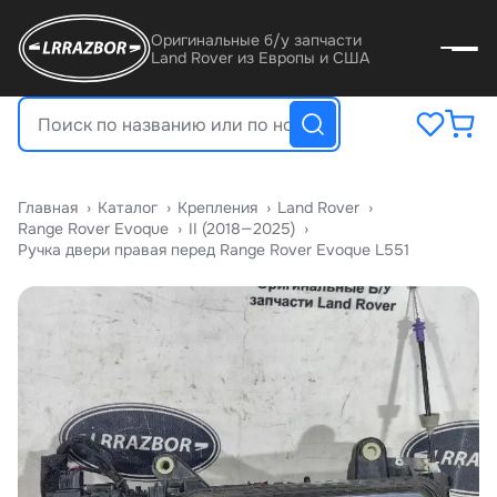
Оригинальные б/у запчасти
Land Rover из Европы и США
Главная
›
Катало
›
Крепления
›
Land Rover
›
Range Rover Evoque
›
II (2018—2025)
›
Ручка двери правая перед Range Rover Evoque L551