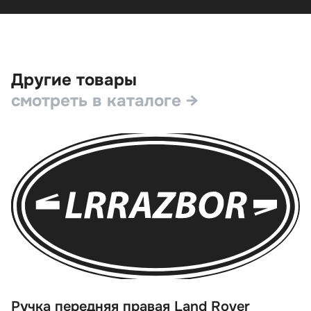
Другие товары
смотреть в каталоге →
Ручка передняя правая Land Rover
П