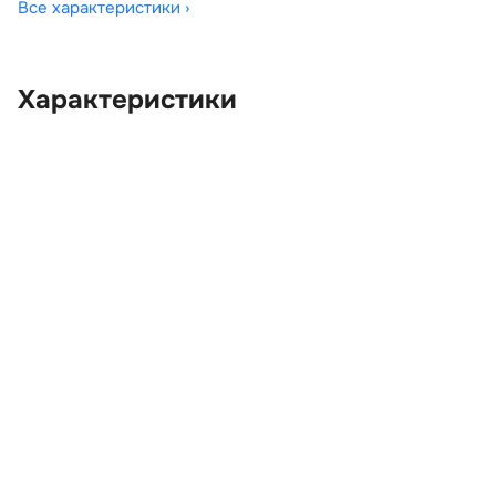
Все характеристики ›
Характеристики
OEM:
LR020928
ОЕМ заменителей:
5H2222004BD,
5H2222404AF,
5H2222445AB,
5H22266B04AA,
AH2221120AB,
AH2222004BA8LAE,
AH2222404BC8LAE,
CXE500040, CXE500050,
CXJ500060, LR018254,
LR018297, LR020632
Цвет:
Синий
Производитель:
LAND ROVER
Запчасть:
Оригинал
Год авто:
2011
Совместимости:
Land Rover Freelander II
(2006—2010), Land Rover