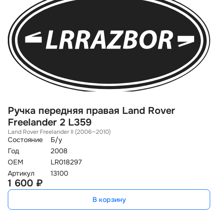
Ручка передняя правая Land Rover
П
Freelander 2 L359
2
Land Rover Freelander II (2006—2010)
La
Состояние
Б/у
Со
Год
2008
Го
OEM
LR018297
O
Артикул
13100
Ар
1 600 ₽
3
В корзину