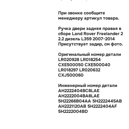
При звонке сообщите
менеджеру артикул товара.
Ручка двери задняя правая
сборе Land Rover Freelander 2
2.2 дизель L359 2007-2014
Присутствует задир, см фото.
Оригинальный номер детали
LR020928 LR018254
CXE500050 CXE500040
LR018297 LR020632
CXJ500060
Инженерный номер детали
AH2222404BC8LAE
AH2222004BA8LAE
5H22266B04AA 5H2222445AB
AH2221120AB 5H2222404AF
5H2222004BD