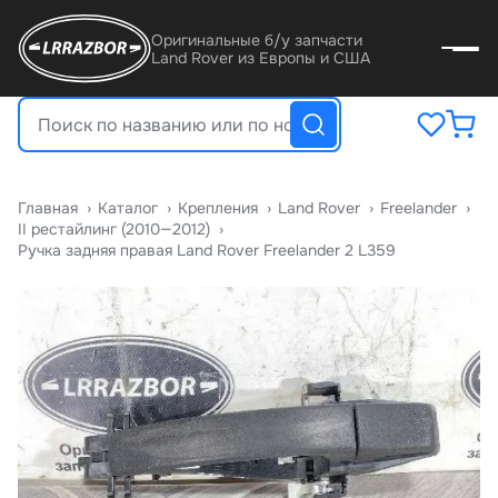
Оригинальные б/у запчасти
Land Rover из Европы и США
Главная
›
Катало
›
Крепления
›
Land Rover
›
Freelander
›
II рестайлинг (2010—2012)
›
Ручка задняя правая Land Rover Freelander 2 L359