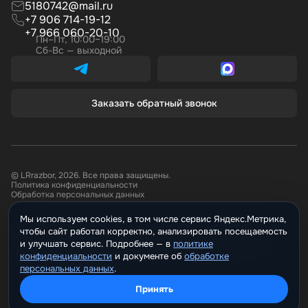
5180742@mail.ru
+7 906 714-19-12
+7 966 060-20-10
Пн–Пт, 10:00–19:00
Сб-Вс — выходной
Заказать обратный звонок
© LRrazbor, 2026. Все права защищены.
Политика конфиденциальности
Обработка персональных данных
Мы используем cookies, в том числе сервис Яндекс.Метрика,
Информация, размещённая на сайте не является публичной офертой.
чтобы сайт работал корректно, анализировать посещаемость
Все материалы данного сайта являются объектами авторского права.
Запрещается копирование, распространение (в том числе путем
и улучшать сервис. Подробнее —
политике
копирования на другие сайты и ресурсы в Интернете) или любое иное
конфиденциальности
и документе о
обработке
использование информации и объектов без предварительного
персональных данных
.
согласия правообладателя.
Принять