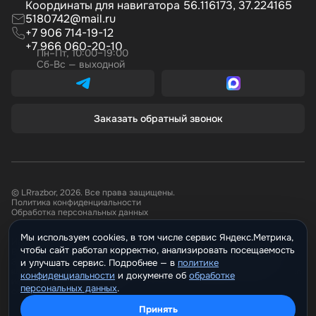
Координаты для навигатора 56.116173, 37.224165
5180742@mail.ru
+7 906 714-19-12
+7 966 060-20-10
Пн–Пт, 10:00–19:00
Сб-Вс — выходной
Заказать обратный звонок
© LRrazbor, 2026. Все права защищены.
Политика конфиденциальности
Обработка персональных данных
Мы используем cookies, в том числе сервис Яндекс.Метрика,
Информация, размещённая на сайте не является публичной офертой.
чтобы сайт работал корректно, анализировать посещаемость
Все материалы данного сайта являются объектами авторского права.
Запрещается копирование, распространение (в том числе путем
и улучшать сервис. Подробнее —
политике
копирования на другие сайты и ресурсы в Интернете) или любое иное
конфиденциальности
и документе о
обработке
использование информации и объектов без предварительного
персональных данных
.
согласия правообладателя.
Принять