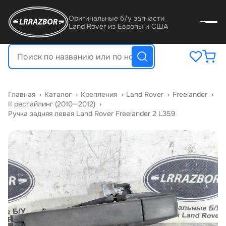
Оригинальные б/у запчасти
Land Rover из Европы и США
Главная
›
Катало
›
Крепления
›
Land Rover
›
Freelander
›
II рестайлинг (2010—2012)
›
Ручка задняя левая Land Rover Freelander 2 L359