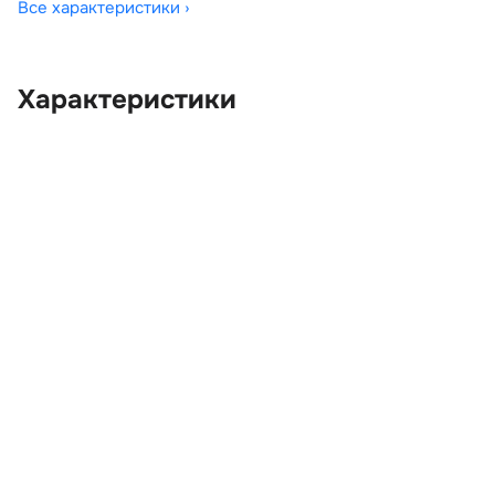
Все характеристики ›
Характеристики
OEM:
LR020928
ОЕМ заменителей:
5H2222004BD,
5H2222404AF,
5H2222445AB,
5H22266B04AA,
6H5224995BK,
AH2221121AB,
AH2222004BA8LAE,
AH2222404BC8LAE,
CXE500040, CXE500050,
CXJ500060, LR018254,
LR018298, LR020632
Цвет:
Синий
Производитель:
LAND ROVER
Запчасть:
Оригинал
Год авто:
2011
Совместимости:
Land Rover Freelander II