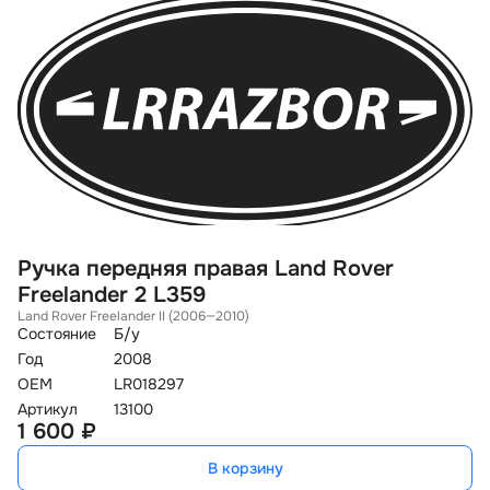
Ручка передняя правая Land Rover
П
Freelander 2 L359
2
Land Rover Freelander II (2006—2010)
La
Состояние
Б/у
Со
Год
2008
Го
OEM
LR018297
O
Артикул
13100
Ар
1 600 ₽
3
В корзину