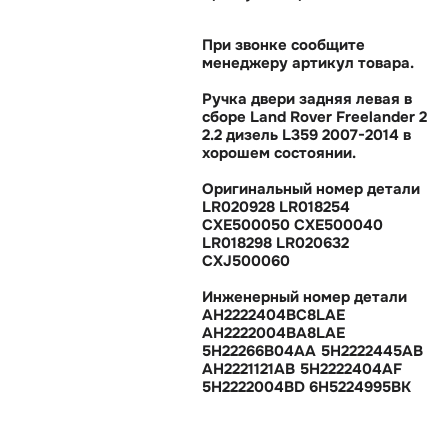
При звонке сообщите
менеджеру артикул товара.
Ручка двери задняя левая
сборе Land Rover Freelander 2
2.2 дизель L359 2007-2014
хорошем состоянии.
Оригинальный номер детали
LR020928 LR018254
CXE500050 CXE500040
LR018298 LR020632
CXJ500060
Инженерный номер детали
AH2222404BC8LAE
AH2222004BA8LAE
5H22266B04AA 5H2222445AB
AH2221121AB 5H2222404AF
5H2222004BD 6H5224995BK