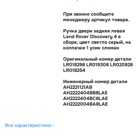
При звонке сообщите
менеджеру артикул товара.
Ручка двери задняя левая
Land Rover Discovery 4
сборе, цвет светло серый, на
колпачке 1 усик сломан
Оригинальный номер детали
LR018298 LR019308 LR020928
LR018254
Инженерный номер детали
AH2221121AB
AH2222404BB8LAE
AH2222404BC8LAE
AH2222004BA8LAE
Все характеристики ›