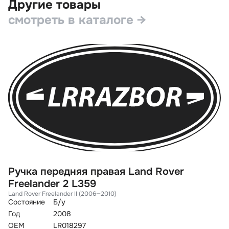
Другие товары
смотреть в каталоге →
Ручка передняя правая Land Rover
П
Freelander 2 L359
2
Land Rover Freelander II (2006—2010)
La
Состояние
Б/у
Со
Год
2008
Го
OEM
LR018297
O