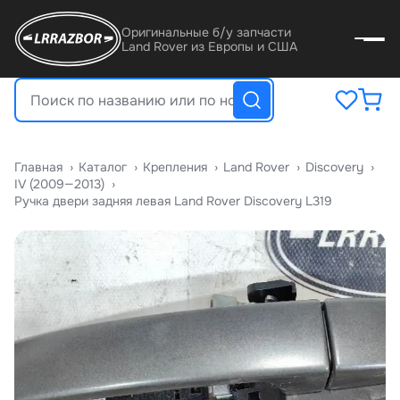
Оригинальные б/у запчасти
Land Rover из Европы и США
Главная
›
Катало
›
Крепления
›
Land Rover
›
Discovery
›
IV (2009—2013)
›
Ручка двери задняя левая Land Rover Discovery L319