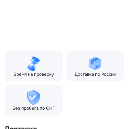
3.0 TD AT (249 л.с.), Land
Rover Range Rover Sport I
рестайлинг (2009—2013)
Топливо:
Дизель
Привод:
Полный
Коробка ПП:
Автомат
Мощность двигателя:
190 л.с.
Объём двигателя:
2.7 л
Тип кузова:
Внедорожник
Кол-во дверей:
5
Время на проверку
Доставка по России
Без пробега по СНГ