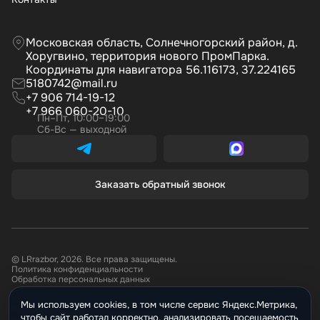
Московская область, Солнечногорский район, д.
Хоругвино, территория нового ПромПарка.
Координаты для навигатора 56.116173, 37.224165
5180742@mail.ru
+7 906 714-19-12
+7 966 060-20-10
Пн–Пт, 10:00–19:00
Сб-Вс — выходной
Заказать обратный звонок
© LRrazbor, 2026. Все права защищены.
Политика конфиденциальности
Обработка персональных данных
Мы используем cookies, в том числе сервис Яндекс.Метрика,
Информация, размещённая на сайте не является публичной офертой.
чтобы сайт работал корректно, анализировать посещаемость
Все материалы данного сайта являются объектами авторского права.