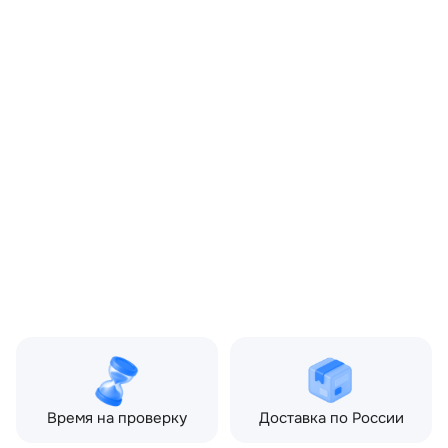
OEM:
DBP7104
ОЕМ заменителей:
1H5Z5F262EA,
XH125F240AA
Цвет:
Черный
Производитель:
LAND ROVER
Запчасть:
Оригинал
Год авто:
2007
Совместимости:
Land Rover Discovery III
(2004—2009) 2.7 TD AT
(190 л.с.)
Топливо:
Дизель
Привод:
Полный
Коробка ПП:
Автомат
Мощность двигателя:
190 л.с.
Объём двигателя:
2.7 л
Тип кузова:
Внедорожник
Кол-во дверей:
5
Время на проверку
Доставка по России