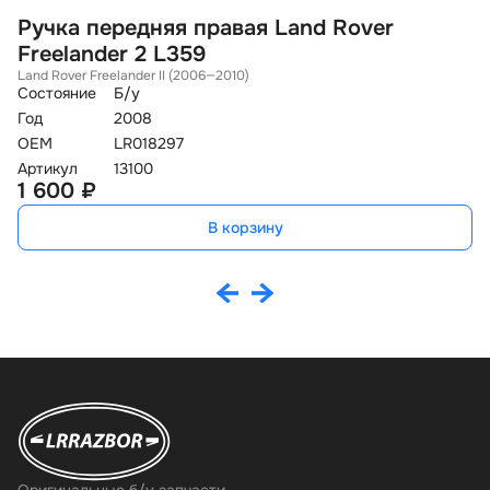
Ручка передняя правая Land Rover
П
Freelander 2 L359
2
Land Rover Freelander II (2006—2010)
La
Состояние
Б/у
Со
Год
2008
Го
OEM
LR018297
O
Артикул
13100
Ар
1 600 ₽
3
В корзину