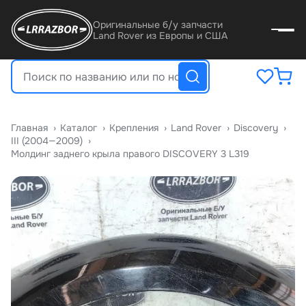
Оригинальные б/у запчасти
Land Rover из Европы и США
Главная
›
Катало
›
Крепления
›
Land Rover
›
Discovery
›
III (2004—2009)
›
Молдинг заднего крыла правого DISCOVERY 3 L319