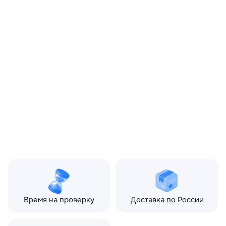
OEM:
DFK000045PCL
ОЕМ заменителей:
5H2229147CA8PCL
Цвет:
Черный
Производитель:
LAND ROVER
Запчасть:
Оригинал
Год авто:
2008
Совместимости:
Land Rover Discovery III
(2004—2009) 2.7 TD AT
(190 л.с.)
Топливо:
Дизель
Привод:
Полный
Коробка ПП:
Автомат
Мощность двигателя:
190 л.с.
Объём двигателя:
2.7 л
Тип кузова:
Внедорожник
Кол-во дверей:
5
Время на проверку
Доставка по России