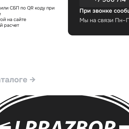
или СБП по QR коду при
При звонке сооб
е
ой на сайте
Мы на связи Пн–Пт
й расчет
аталоге →