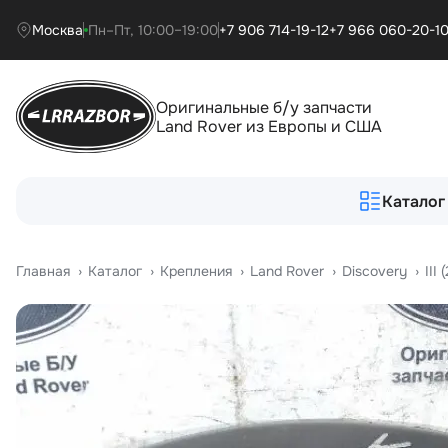
Москва
Пн–Пт, 10:00–19:00
+7 906 714-19-12
+7 966 060-20-1
Оригинальные б/у запчасти
Land Rover из Европы и США
Каталог
Главная
›
Катало
›
Крепления
›
Land Rover
›
Discovery
›
III