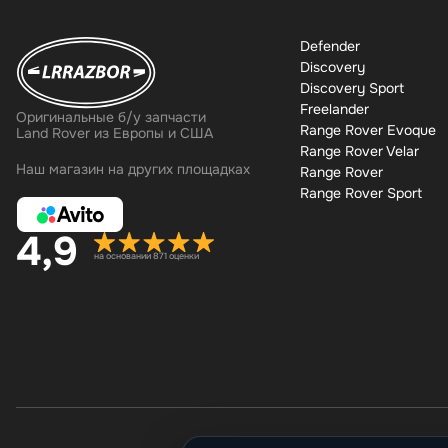
Defender
Discovery
Discovery Sport
Freelander
Оригинальные б/у запчасти
Range Rover Evoque
Land Rover из Европы и США
Range Rover Velar
Наш магазин на других площадках
Range Rover
Range Rover Sport
4,9
на основании 871 оценки