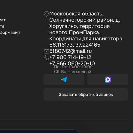
Московская область,
Солнечногорский район, д.
рат
Хоругвино, территория
ата
нового ПромПарка.
нформация
Координаты для навигатора
56.116173, 37.224165
5180742@mail.ru
+7 906 714-19-12
+7 966 060-20-10
Пн–Пт, 10:00–19:00
Сб-Вс — выходной
Заказать обратный звонок