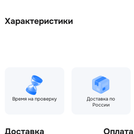
Характеристики
OEM:
DFK000045PCL
ОЕМ заменителей:
5H2229147CA8PCL
Цвет:
Серый
Производитель:
LAND ROVER
Запчасть:
Оригинал
Год авто:
2008
Время на проверку
Доставка по
России
Доставка
Оплата