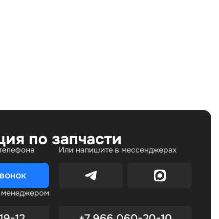
Land Rover Discovery III (2004—2009)
ция по запчасти
 телефона
Или напишите в мессенджерах
звонок
с менеджером
19-12
+7 966 060-20-10