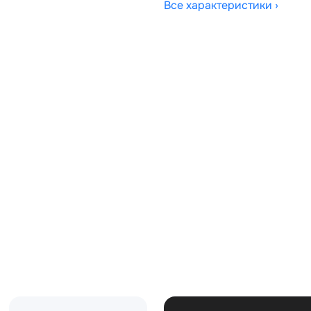
Все характеристики ›
Совместимости:
Топливо:
Привод:
Коробка ПП:
Мощность двигателя:
Объём двигателя:
Тип кузова:
Кол-во дверей: