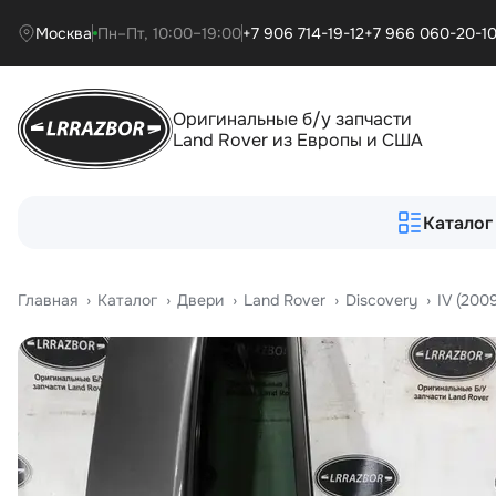
Москва
Пн–Пт, 10:00–19:00
+7 906 714-19-12
+7 966 060-20-1
Оригинальные б/у запчасти
Land Rover из Европы и США
Каталог
Главная
›
Катало
›
Двери
›
Land Rover
›
Discovery
›
IV (200