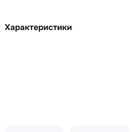
Характеристики
OEM:
BFA780180
ОЕМ заменителей:
5H2224630CB
Цвет:
Серый
Производитель:
LAND ROVER
Запчасть:
Оригинал
Год авто:
2011