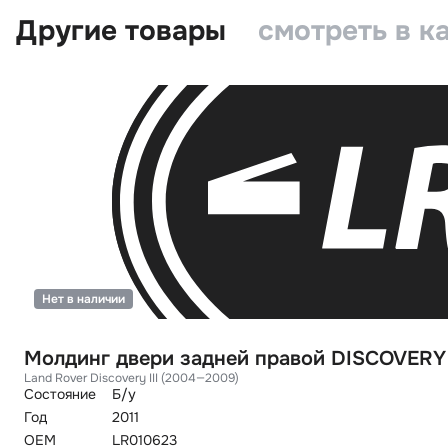
Другие товары
смотреть в к
Нет в наличии
Молдинг двери задней правой DISCOVERY 
Land Rover Discovery III (2004—2009)
Состояние
Б/у
Год
2011
OEM
LR010623