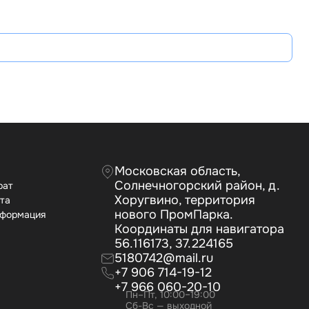
А
Московская область,
Солнечногорский район, д.
рат
Хоругвино, территория
ата
нового ПромПарка.
нформация
Координаты для навигатора
56.116173, 37.224165
5180742@mail.ru
+7 906 714-19-12
+7 966 060-20-10
Пн–Пт, 10:00–19:00
Сб-Вс — выходной