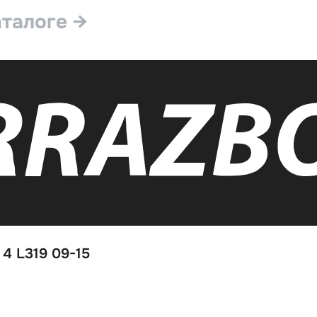
аталоге →
4 L319 09-15