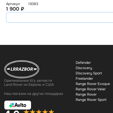
Артикул
13083
1 900 ₽
Defender
Discovery
Discovery Sport
Freelander
Оригинальные б/у запчасти
Range Rover Evoque
Land Rover из Европы и США
Range Rover Velar
Наш магазин на других площадках
Range Rover
Range Rover Sport