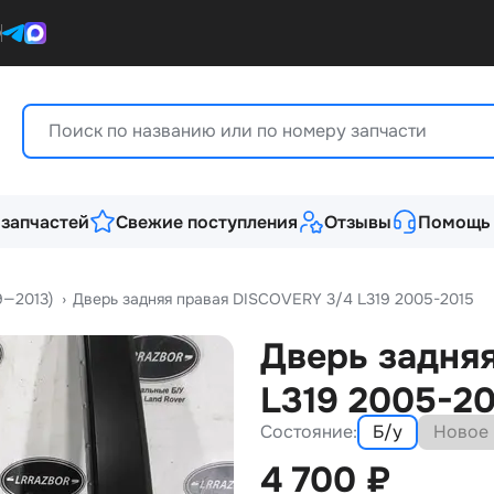
0
 запчастей
Свежие поступления
Отзывы
Помощь
9—2013)
›
Дверь задняя правая DISCOVERY 3/4 L319 2005-2015
Дверь задня
L319 2005-20
Состояние:
Б/у
Новое
4 700
₽