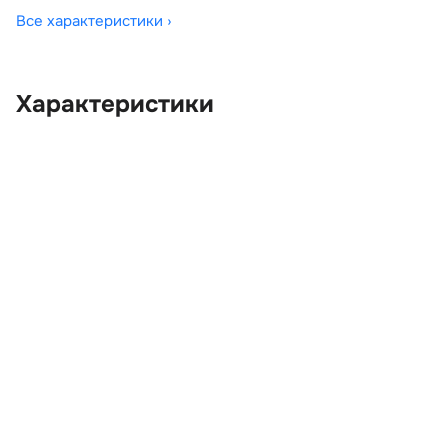
Все характеристики ›
Характеристики
OEM:
LR050423
ОЕМ заменителей:
DK6214M401BD
Цвет:
Черный
Производитель:
LAND ROVER
Запчасть:
Оригинал
Год авто:
2014
Совместимости:
Land Rover Range Rover
IV (2012—2017) 5.0 AT (510
л.с.), Land Rover Range
Rover IV рестайлинг (2017
—2022) 5.0 AT (510 л.с.)
Топливо:
Бензин
Привод:
Полный
Коробка ПП:
Автомат
Мощность двигателя:
510 л.с.
Объём двигателя:
5.0 л