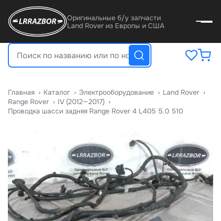
Оригинальные б/у запчасти
Land Rover из Европы и США
Главная
›
Катало
›
Электрооборудование
›
Land Rover
›
Range Rover
›
IV (2012—2017)
›
Проводка шасси задняя Range Rover 4 L405 5.0 510