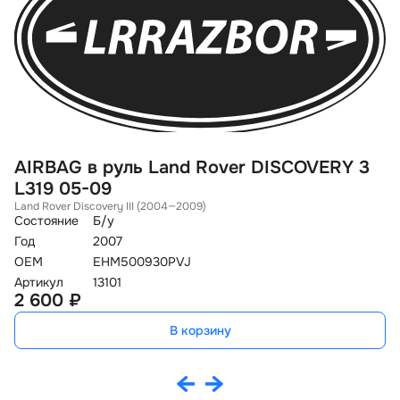
AIRBAG в руль Land Rover DISCOVERY 3
С
L319 05-09
F
Land Rover Discovery III (2004—2009)
La
Состояние
Б/у
Со
Год
2007
Го
OEM
EHM500930PVJ
O
Артикул
13101
Ар
2 600 ₽
9
В корзину