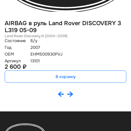
AIRBAG в руль Land Rover DISCOVERY 3
С
L319 05-09
F
Land Rover Discovery III (2004—2009)
La
Состояние
Б/у
Со
Год
2007
Го
OEM
EHM500930PVJ
O
Артикул
13101
Ар
2 600 ₽
9
В корзину