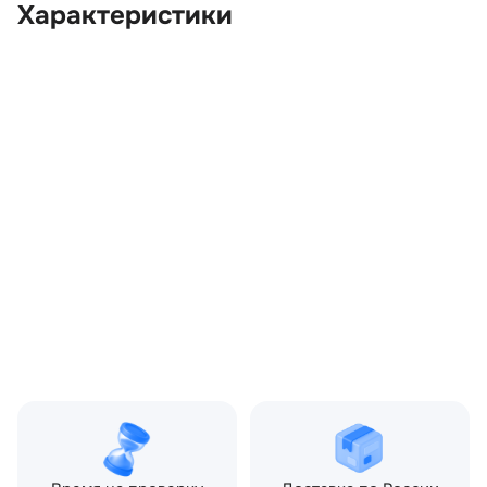
Характеристики
OEM:
EFP000050
ОЕМ заменителей:
AH4215B689AB,
EFJ000020, EFT500020,
LR018359,
XH42500K21AA,
XH42502A54AA,
XH42503A19AA
Цвет:
Черный
Производитель:
LAND ROVER
Запчасть:
Оригинал
Год авто:
2007
Совместимости:
Land Rover Range Rover
III (2002—2005) 3.6 TD AT
(272 л.с.), Land Rover
Range Rover III
рестайлинг (2005—2009)
3.6 TD AT (272 л.с.)