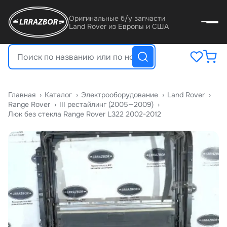
Оригинальные б/у запчасти
Land Rover из Европы и США
Главная
›
Катало
›
Электрооборудование
›
Land Rover
›
Range Rover
›
III рестайлинг (2005—2009)
›
Люк без стекла Range Rover L322 2002-2012