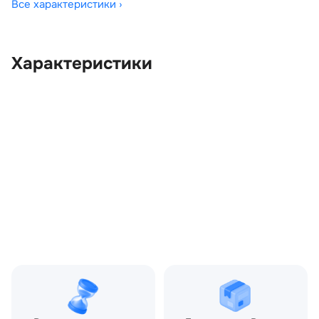
Все характеристики ›
Характеристики
OEM:
YUD000253PVA
ОЕМ заменителей:
6H4214K147AA8PVA,
7H4214717AA,
7H4214717AB,
YUD501960, YUD502030
Цвет:
Черный
Производитель:
LAND ROVER
Запчасть:
Оригинал
Год авто:
2004
Совместимости:
Land Rover Range Rover
III (2002—2005), Land
Rover Range Rover III
рестайлинг (2005—2009)