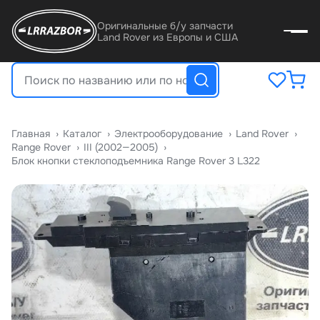
Оригинальные б/у запчасти
Land Rover из Европы и США
Главная
›
Катало
›
Электрооборудование
›
Land Rover
›
Range Rover
›
III (2002—2005)
›
Блок кнопки стеклоподъемника Range Rover 3 L322