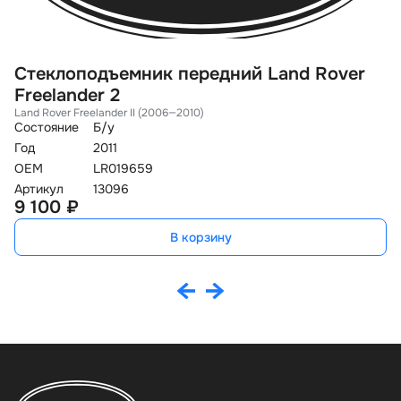
Стеклоподъемник передний Land Rover
С
Freelander 2
F
Land Rover Freelander II (2006—2010)
La
Состояние
Б/у
Со
Год
2011
Го
OEM
LR019659
O
Артикул
13096
Ар
9 100 ₽
9
В корзину