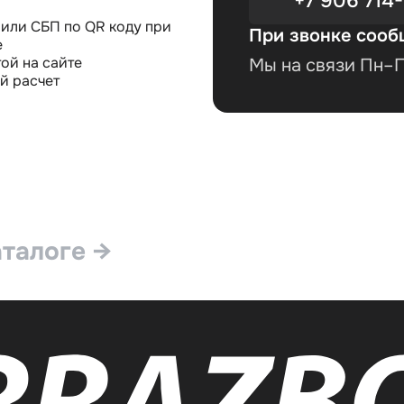
+7 906 714-
или СБП по QR коду при
При звонке сооб
е
ой на сайте
Мы на связи Пн–Пт
й расчет
аталоге →