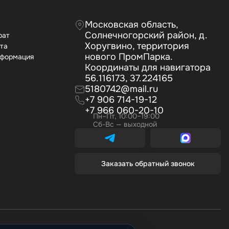
Московская область,
Солнечногорский район, д.
рат
Хоругвино, территория
ата
нового ПромПарка.
нформация
Координаты для навигатора
56.116173, 37.224165
5180742@mail.ru
+7 906 714-19-12
+7 966 060-20-10
Пн–Пт, 10:00–19:00
Сб-Вс — выходной
Заказать обратный звонок