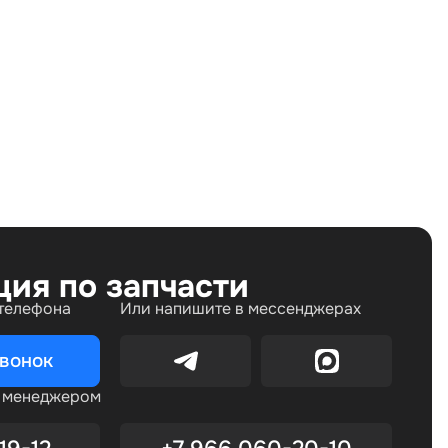
Land Rover Range Rover IV (2012—2017), Land Rover
Range Rover IV рестайлинг (2017—2022), Land Rover
Range Rover Sport II (2013—2017), Land Rover Range
Rover Sport II рестайлинг (2017—2022)
ция по запчасти
 телефона
Или напишите в мессенджерах
звонок
с менеджером