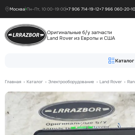
Москва
Пн–Пт, 10:00–19:00
+7 906 714-19-12
+7 966 060-20-1
Оригинальные б/у запчасти
Land Rover из Европы и США
Каталог
Главная
›
Катало
›
Электрооборудование
›
Land Rover
›
Ran