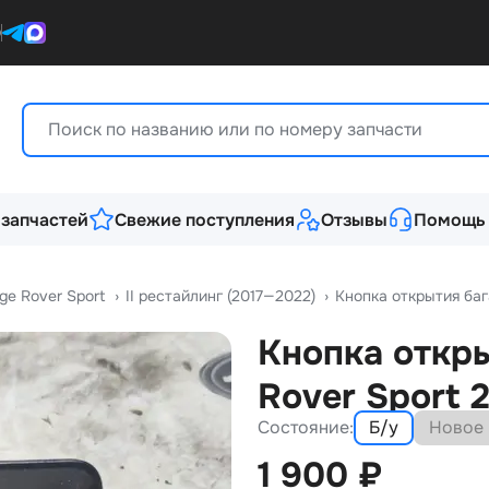
0
 запчастей
Свежие поступления
Отзывы
Помощь
ge Rover Sport
›
II рестайлинг (2017—2022)
›
Кнопка открытия баг
Кнопка откр
Rover Sport 
Состояние:
Б/у
Новое
1 900
₽