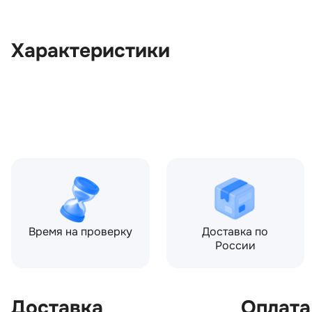
Характеристики
OEM:
LR120544
ОЕМ заменителей:
HPL211654BA
Цвет:
Серый
Производитель:
LAND ROVER
Запчасть:
Оригинал
Год авто:
2019
Время на проверку
Доставка по
России
Доставка
Оплата