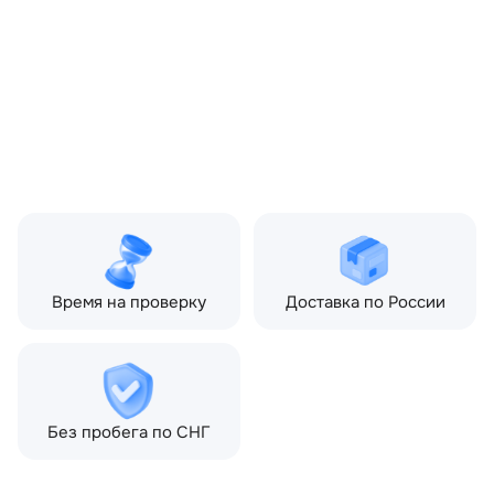
OEM:
LR081609
ОЕМ заменителей:
HPLA2C190BA
Цвет:
Серый
Производитель:
LAND ROVER
Запчасть:
Оригинал
Год авто:
2019
Совместимости:
Land Rover Range Rover
Sport II (2013—2017), Land
Rover Range Rover Sport
II рестайлинг (2017—2022)
Время на проверку
Доставка по России
Без пробега по СНГ