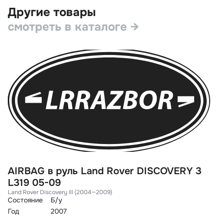
Другие товары
смотреть в каталоге →
AIRBAG в руль Land Rover DISCOVERY 3
С
L319 05-09
F
Land Rover Discovery III (2004—2009)
La
Состояние
Б/у
Со
Год
2007
Го