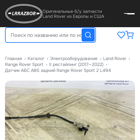
Оригинальные б/у запчасти
Land Rover из Европы и США
Главная
›
Катало
›
Электрооборудование
›
Land Rover
›
Range Rover Sport
›
II рестайлинг (2017—2022)
›
Датчик АБС ABS задний Range Rover Sport 2 L494