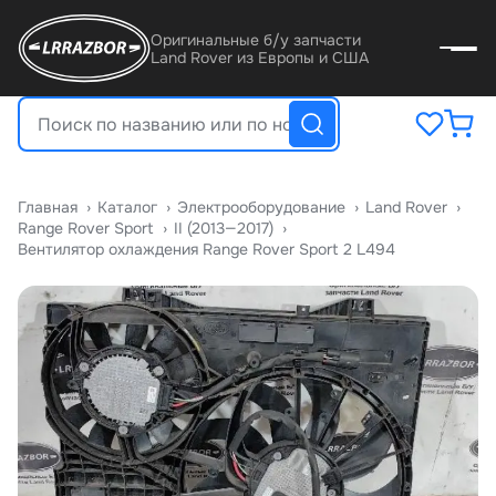
Оригинальные б/у запчасти
Land Rover из Европы и США
Главная
›
Катало
›
Электрооборудование
›
Land Rover
›
Range Rover Sport
›
II (2013—2017)
›
Вентилятор охлаждения Range Rover Sport 2 L494