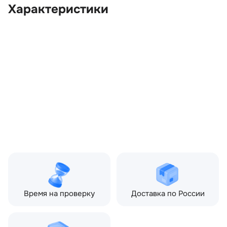
Характеристики
OEM:
LR082549
ОЕМ заменителей:
HPLA8C607DB,
HPLA8C607DC,
HPLA8C607DD, LR125198,
LR146154
Цвет:
Черный
Производитель:
LAND ROVER
Запчасть:
Оригинал
Год авто:
2017
Совместимости:
Land Rover Range Rover
Sport II (2013—2017), Land
Rover Range Rover Sport
II рестайлинг (2017—2022)
Время на проверку
Доставка по России