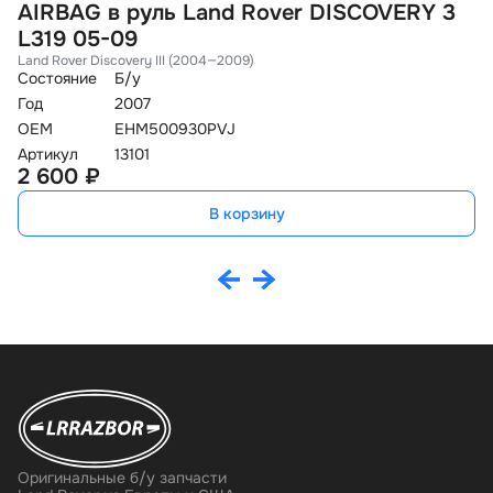
AIRBAG в руль Land Rover DISCOVERY 3
С
L319 05-09
F
Land Rover Discovery III (2004—2009)
La
Состояние
Б/у
Со
Год
2007
Го
OEM
EHM500930PVJ
O
Артикул
13101
Ар
2 600 ₽
9
В корзину
Оригинальные б/у запчасти