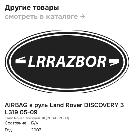
Другие товары
смотреть в каталоге →
AIRBAG в руль Land Rover DISCOVERY 3
С
L319 05-09
F
Land Rover Discovery III (2004—2009)
La
Состояние
Б/у
Со
Год
2007
Го