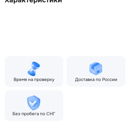
Характеристики
OEM:
LR035726
ОЕМ заменителей:
CPLA12B579AA
Цвет:
Синий
Производитель:
LAND ROVER
Запчасть:
Оригинал
Год авто:
2014
Совместимости:
Land Rover Range Rover
Sport II (2013—2017)
Время на проверку
Доставка по России
Без пробега по СНГ