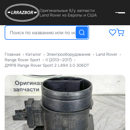
Оригинальные б/у запчасти
Land Rover из Европы и США
Главная
›
Катало
›
Электрооборудование
›
Land Rover
›
Range Rover Sport
›
II (2013—2017)
›
ДМРВ Range Rover Sport 2 L494 3.0 306DT