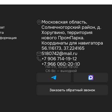
Московская область,
Солнечногорский район, д.
рат
Хоругвино, территория
ата
нового ПромПарка.
нформация
Координаты для навигатора
56.116173, 37.224165
5180742@mail.ru
+7 906 714-19-12
+7 966 060-20-10
Пн–Пт, 10:00–19:00
Сб-Вс — выходной
Заказать обратный звонок