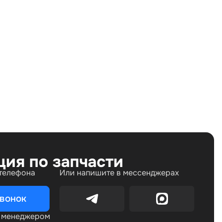
Land Rover Discovery III (2004—2009), Land Rover
Discovery IV (2009—2013), Land Rover Discovery IV
рестайлинг (2013—2016), Land Rover Range Rover III
рестайлинг 2 (2009—2012), Land Rover Range Rover
Sport I (2005—2009) 5.0 AT (510 л.с.), Land Rover
Range Rover Sport I рестайлинг (2009—2013) 5.0 AT
(510 л.с.)
ция по запчасти
 телефона
Или напишите в мессенджерах
звонок
с менеджером