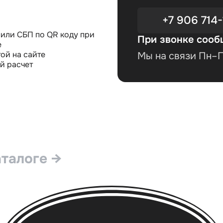
+7 906 714-
или СБП по QR коду при
При звонке сооб
е
ой на сайте
Мы на связи Пн–Пт
й расчет
аталоге →