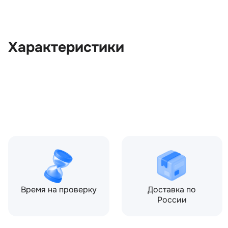
Характеристики
OEM:
LR023348
ОЕМ заменителей:
6G9T15K602CC, CH2215K6
LR031496, LR044371
Цвет:
Серый
Производитель:
LAND ROVER
Запчасть:
Оригинал
Год авто:
2011
Время на проверку
Доставка по
России