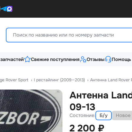
0
 запчастей
Свежие поступления
Отзывы
Помощь
ge Rover Sport
›
I рестайлинг (2009—2013)
›
Антенна Land Rover 
Антенна Land
09-13
Состояние:
Б/у
Новое
2 200
₽