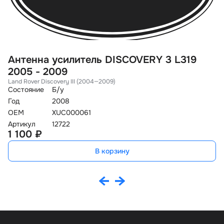
Антенна усилитель DISCOVERY 3 L319
А
2005 - 2009
2
Land Rover Discovery III (2004—2009)
La
Состояние
Б/у
Со
Год
2008
Го
OEM
XUC000061
O
Артикул
12722
Ар
1 100 ₽
1
В корзину