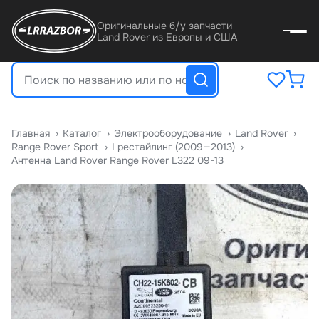
Оригинальные б/у запчасти
Land Rover из Европы и США
Главная
›
Катало
›
Электрооборудование
›
Land Rover
›
Range Rover Sport
›
I рестайлинг (2009—2013)
›
Антенна Land Rover Range Rover L322 09-13