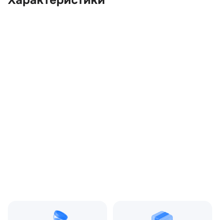
Характеристики
OEM:
LR023348
ОЕМ заменителей:
6G9T15K602CC,
CH2215K602CA,
CH2215K602CB,
LR031496, LR044371
Цвет:
Серый
Производитель:
LAND ROVER
Запчасть:
Оригинал
Год авто:
2011
Совместимости:
Land Rover Discovery III
(2004—2009), Land Rover
Discovery IV (2009—2013),
Land Rover Discovery IV
рестайлинг (2013—2016),
Land Rover Range Rover
Sport I (2005—2009) 5.0
AT (510 л.с.), Land Rover
Range Rover Sport I
рестайлинг (2009—2013)
5.0 AT (510 л.с.)