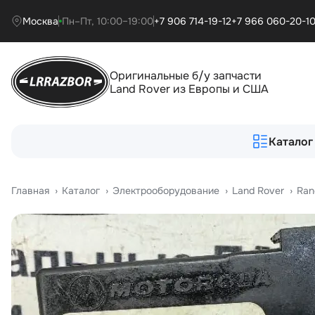
Москва
Пн–Пт, 10:00–19:00
+7 906 714-19-12
+7 966 060-20-1
Оригинальные б/у запчасти
Land Rover из Европы и США
Каталог
Главная
›
Катало
›
Электрооборудование
›
Land Rover
›
Ran