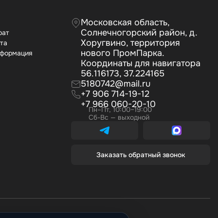
Московская область,
Солнечногорский район, д.
рат
Хоругвино, территория
ата
нового ПромПарка.
нформация
Координаты для навигатора
56.116173, 37.224165
5180742@mail.ru
+7 906 714-19-12
+7 966 060-20-10
Пн–Пт, 10:00–19:00
Сб-Вс — выходной
Заказать обратный звонок