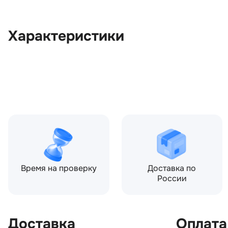
Характеристики
OEM:
HLV500011
ОЕМ заменителей:
2R8314C724AB
Цвет:
Белый
Производитель:
LAND ROVER
Запчасть:
Оригинал
Год авто:
2008
Время на проверку
Доставка по
России
Доставка
Оплата