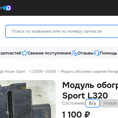
0
 запчастей
Свежие поступления
Отзывы
Помощь
ge Rover Sport
›
I (2005—2009)
›
Модуль обогрева сидения Range
Модуль обог
Sport L320
Состояние:
Б/у
Новое
1 100
₽