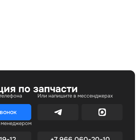
Land Rover Discovery III (2004—2009), Land Rover
Range Rover Sport I (2005—2009)
ция по запчасти
 телефона
Или напишите в мессенджерах
звонок
с менеджером
19-12
+7 966 060-20-10