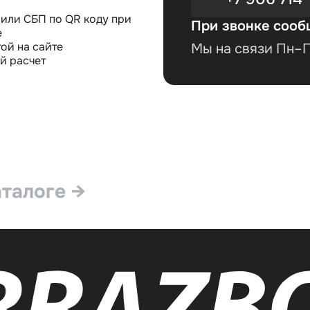
или СБП по QR коду при
При звонке сооб
е
ой на сайте
Мы на связи Пн–Пт
й расчет
аталоге →