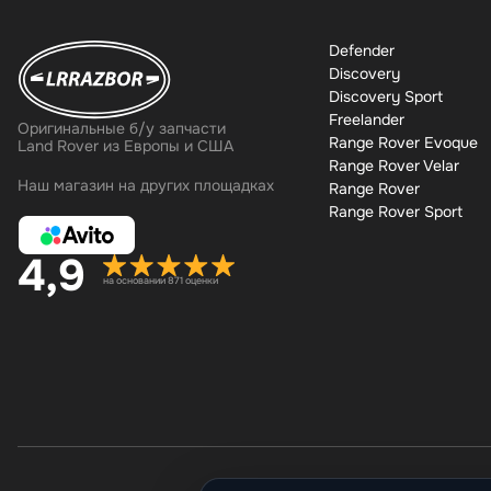
Defender
Discovery
Discovery Sport
Freelander
Оригинальные б/у запчасти
Range Rover Evoque
Land Rover из Европы и США
Range Rover Velar
Наш магазин на других площадках
Range Rover
Range Rover Sport
4,9
на основании 871 оценки