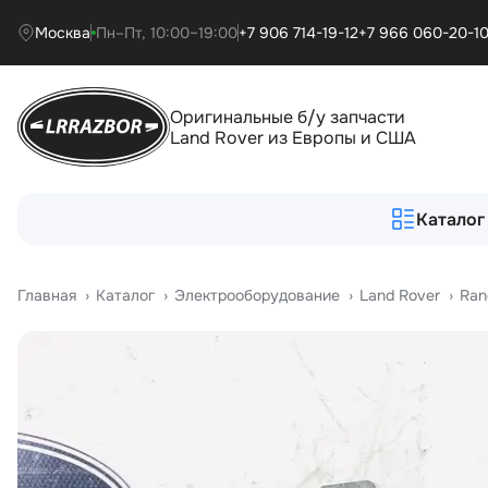
Москва
Пн–Пт, 10:00–19:00
+7 906 714-19-12
+7 966 060-20-1
Оригинальные б/у запчасти
Land Rover из Европы и США
Каталог
Главная
›
Катало
›
Электрооборудование
›
Land Rover
›
Ran