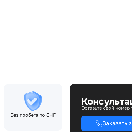
Совместимости:
803BD, LR039649
Топливо:
Привод:
Коробка ПП:
Мощность двигателя:
Объём двигателя:
Тип кузова:
Кол-во дверей:
Консульта
Оставьте свой номер
Без пробега по СНГ
Заказать 