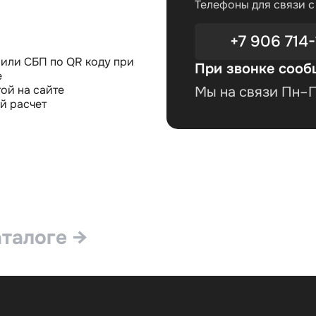
Телефоны для связи 
+7 906 714-
или СБП по QR коду при
При звонке сооб
е
ой на сайте
Мы на связи Пн–Пт
й расчет
аталоге →