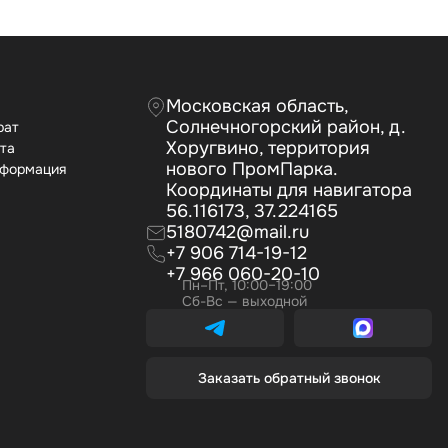
Московская область,
Солнечногорский район, д.
рат
Хоругвино, территория
ата
нового ПромПарка.
нформация
Координаты для навигатора
56.116173, 37.224165
5180742@mail.ru
+7 906 714-19-12
+7 966 060-20-10
Пн–Пт, 10:00–19:00
Сб-Вс — выходной
Заказать обратный звонок