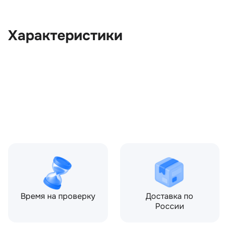
Характеристики
OEM:
LR026039
ОЕМ заменителей:
BJ3213A803AC, BJ3213A
Цвет:
Черный
Производитель:
LAND ROVER
Запчасть:
Оригинал
Год авто:
2013
Время на проверку
Доставка по
России