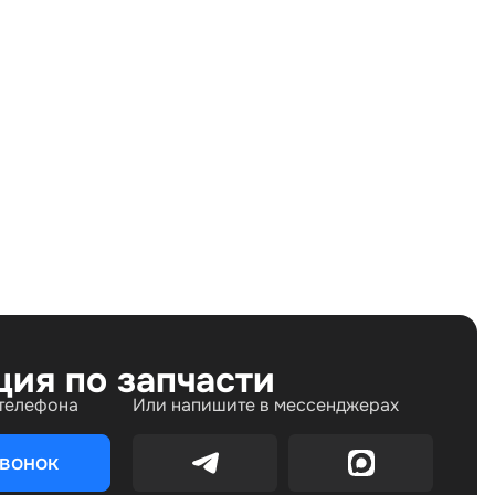
Land Rover Range Rover Evoque I (2011—2015) 2.2 TD
AT (190 л.с.)
Дизель
Полный
Автомат
190 л.с.
2.2 л
Внедорожник
5
ция по запчасти
 телефона
Или напишите в мессенджерах
звонок