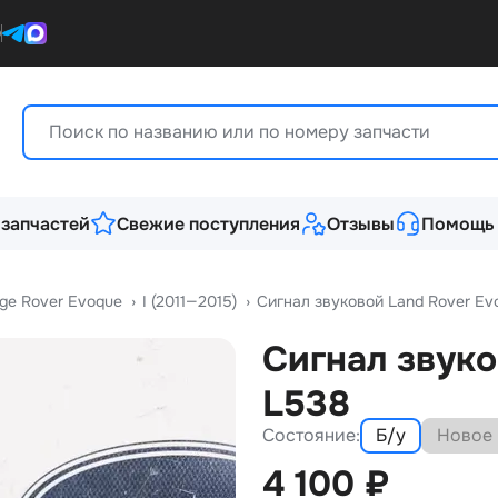
0
 запчастей
Свежие поступления
Отзывы
Помощь
ge Rover Evoque
›
I (2011—2015)
›
Сигнал звуковой Land Rover Ev
Сигнал звуко
L538
Состояние:
Б/у
Новое
4 100
₽