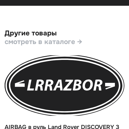
Другие товары
смотреть в каталоге →
AIRBAG в руль Land Rover DISCOVERY 3
С