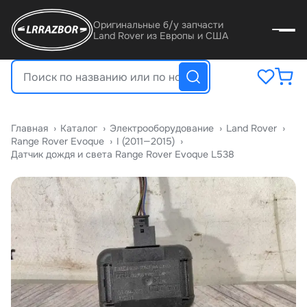
Оригинальные б/у запчасти
Land Rover из Европы и США
Главная
›
Катало
›
Электрооборудование
›
Land Rover
›
Range Rover Evoque
›
I (2011—2015)
›
Датчик дождя и света Range Rover Evoque L538