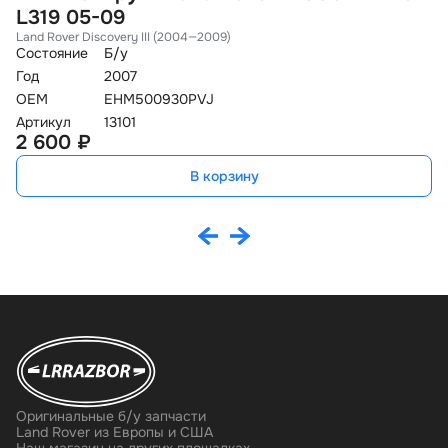
L319 05-09
F
Land Rover Discovery III (2004—2009)
La
Состояние
Б/у
Со
Год
2007
Го
OEM
EHM500930PVJ
O
Артикул
13101
Ар
2 600 ₽
9
В корзину
Оригинальные б/у запчасти
Land Rover из Европы и США