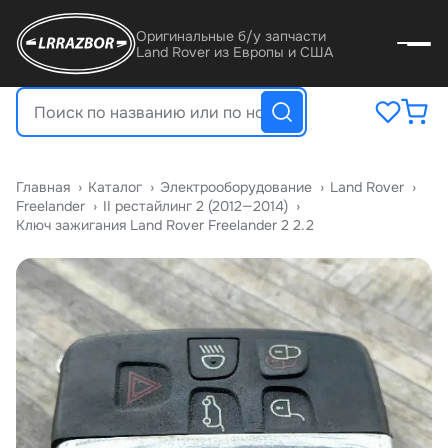
Оригинальные б/у запчасти
Land Rover из Европы и США
Главная
›
Катало
›
Электрооборудование
›
Land Rover
›
Freelander
›
II рестайлинг 2 (2012—2014)
›
Ключ зажигания Land Rover Freelander 2 2.2