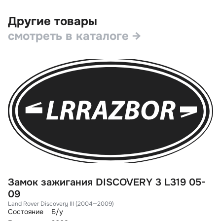
Другие товары
смотреть в каталоге →
Замок зажигания DISCOVERY 3 L319 05-
К
09
La
Со
Land Rover Discovery III (2004—2009)
Го
Состояние
Б/у