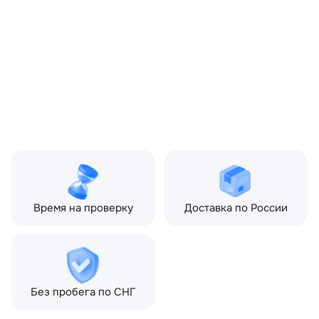
ОЕМ заменителей:
CH2215K632AF,
CH2215K632BF, LR087663
Производитель:
LAND ROVER
Запчасть:
Оригинал
Год авто:
2011
Совместимости:
Land Rover Freelander II
(2006—2010), Land Rover
Freelander II рестайлин
(2010—2012), Land Rover
Freelander II рестайлин
2 (2012—2014)
Время на проверку
Доставка по России
Без пробега по СНГ