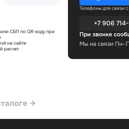
Телефоны для связи 
+7 906 714-
или СБП по QR коду при
При звонке сооб
е
ой на сайте
Мы на связи Пн–Пт
й расчет
аталоге →