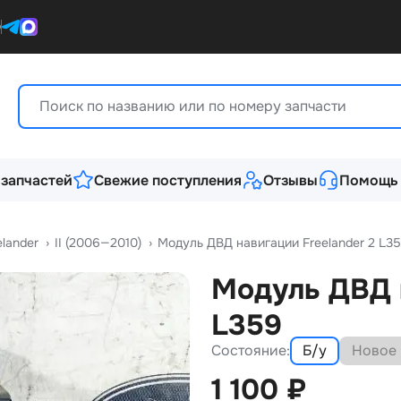
0
 запчастей
Свежие поступления
Отзывы
Помощь
elander
›
II (2006—2010)
›
Модуль ДВД навигации Freelander 2 L3
Модуль ДВД н
L359
Состояние:
Б/у
Новое
1 100
₽