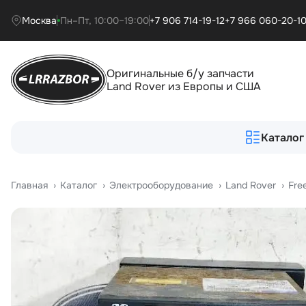
Москва
Пн–Пт, 10:00–19:00
+7 906 714-19-12
+7 966 060-20-1
Оригинальные б/у запчасти
Land Rover из Европы и США
Каталог
Главная
›
Катало
›
Электрооборудование
›
Land Rover
›
Fre