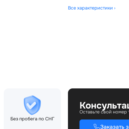
Все характеристики ›
Совместимости:
87EF, 6G9210E887EG,
87EJ, LR006356,
25084
Консульта
Оставьте свой номер
Без пробега по СНГ
Заказать 