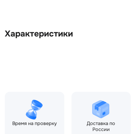
Характеристики
OEM:
LR031839
ОЕМ заменителей:
6G9210E887EE, 6G9210E8
6G9210E887EH, 6G9210E8
LR007615, LR017728, LR0
Цвет:
Серый
Производитель:
LAND ROVER
Запчасть:
Оригинал
Год авто:
2008
Время на проверку
Доставка по
России