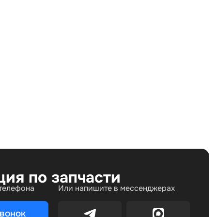
Land Rover Freelander II (2006—2010), Land Rover
Freelander II рестайлинг (2010—2012), Land Rover
Freelander II рестайлинг 2 (2012—2014)
ция по запчасти
 телефона
Или напишите в мессенджерах
звонок