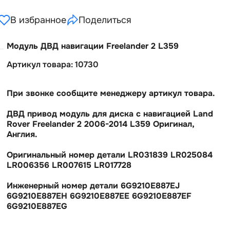
В избранное
Поделиться
Модуль ДВД навигации Freelander 2 L359
Артикул товара: 10730
При звонке сообщите менеджеру артикул товара.
ДВД привод модуль для диска с навигацией Land
Rover Freelander 2 2006-2014 L359 Оригинал,
Англия.
Оригинальный номер детали LR031839 LR025084
LR006356 LR007615 LR017728
Инженерный номер детали 6G9210E887EJ
6G9210E887EH 6G9210E887EE 6G9210E887EF
6G9210E887EG