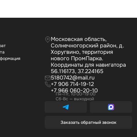
Московская область,
Солнечногорский район, д.
рат
Хоругвино, территория
ата
нового ПромПарка.
нформация
Координаты для навигатора
56.116173, 37.224165
5180742@mail.ru
+7 906 714-19-12
+7 966 060-20-10
Пн–Пт, 10:00–19:00
Сб-Вс — выходной
Заказать обратный звонок