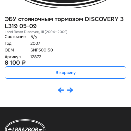
ЭБУ стояночным тормозом DISCOVERY 3
Б
L319 05-09
S
Land Rover Discovery III (2004—2009)
La
Состояние
Б/у
Со
Год
2007
Го
OEM
SNF500150
O
Артикул
12872
Ар
8 100 ₽
5
В корзину