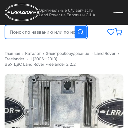
Оригинальные б/у запчасти
Land Rover из Европы и США
Главная
›
Катало
›
Электрооборудование
›
Land Rover
›
Freelander
›
II (2006—2010)
›
ЭБУ ДВС Land Rover Freelander 2 2.2