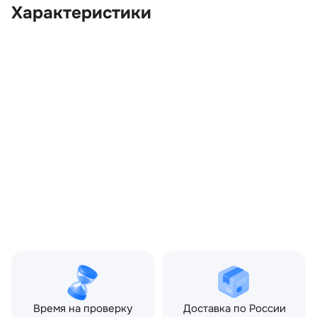
Характеристики
OEM:
LR012694
ОЕМ заменителей:
AG9112A650SB
Цвет:
Черный
Производитель:
LAND ROVER
Запчасть:
Оригинал
Год авто:
2008
Совместимости:
Land Rover Freelander II
(2006—2010) 2.2 TD AT
(160 л.с.)
Топливо:
Дизель
Привод:
Полный
Коробка ПП:
Автомат
Мощность двигателя:
160 л.с.
Объём двигателя:
2.2 л
Тип кузова:
Внедорожник
Кол-во дверей:
5
Время на проверку
Доставка по России