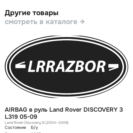
Другие товары
смотреть в каталоге →
AIRBAG в руль Land Rover DISCOVERY 3
С
L319 05-09
F
Land Rover Discovery III (2004—2009)
La
Состояние
Б/у
Со