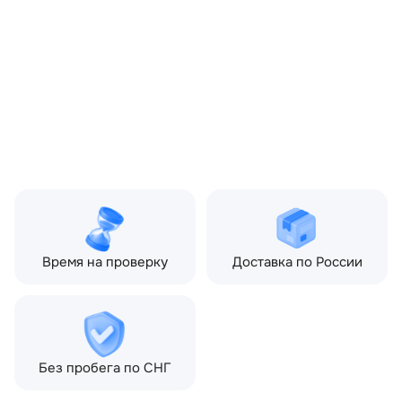
OEM:
LR020077
ОЕМ заменителей:
AH2214301CD
Цвет:
Серый
Производитель:
LAND ROVER
Запчасть:
Оригинал
Год авто:
2010
Совместимости:
Land Rover Discovery III
(2004—2009), Land Rover
Discovery IV (2009—2013),
Land Rover Discovery IV
рестайлинг (2013—2016)
Время на проверку
Доставка по России
Без пробега по СНГ