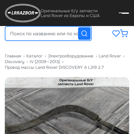
Оригинальные б/у запчасти
Land Rover из Европы и США
Главная
›
Катало
›
Электрооборудование
›
Land Rover
›
Discovery
›
IV (2009—2013)
›
Провод массы Land Rover DISCOVERY 4 L319 2.7