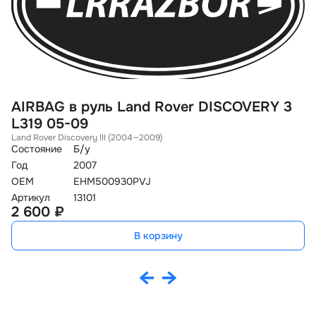
AIRBAG в руль Land Rover DISCOVERY 3
С
L319 05-09
F
Land Rover Discovery III (2004—2009)
La
Состояние
Б/у
Со
Год
2007
Го
OEM
EHM500930PVJ
O
Артикул
13101
Ар
2 600 ₽
9
В корзину