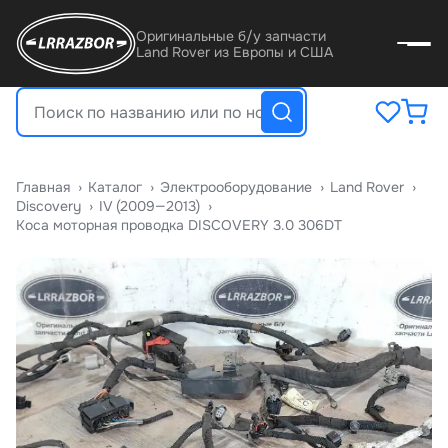
Оригинальные б/у запчасти
Land Rover из Европы и США
Главная
›
Катало
›
Электрооборудование
›
Land Rover
›
Discovery
›
IV (2009—2013)
›
Коса моторная проводка DISCOVERY 3.0 306DT