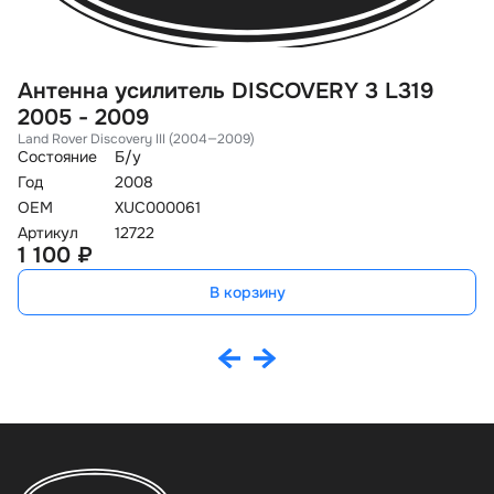
Антенна усилитель DISCOVERY 3 L319
А
2005 - 2009
2
Land Rover Discovery III (2004—2009)
La
Состояние
Б/у
Со
Год
2008
Го
OEM
XUC000061
O
Артикул
12722
Ар
1 100 ₽
1
В корзину