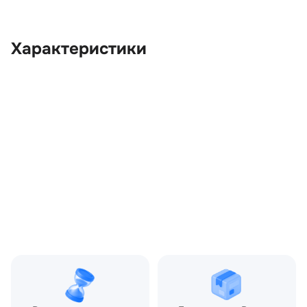
Характеристики
OEM:
XUI000130
ОЕМ заменителей:
5H224120AA
Цвет:
Серый
Производитель:
LAND ROVER
Запчасть:
Оригинал
Год авто:
2008
Совместимости:
Land Rover Discovery III
(2004—2009), Land Rover
Discovery IV (2009—2013),
Land Rover Range Rover
Sport I (2005—2009),
Land Rover Range Rover
Sport I рестайлинг (2009
—2013)