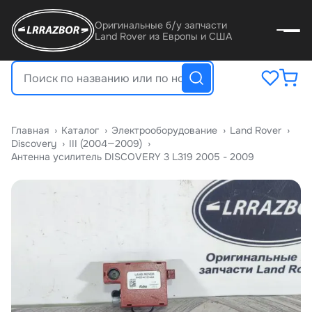
Оригинальные б/у запчасти
Land Rover из Европы и США
Главная
›
Катало
›
Электрооборудование
›
Land Rover
›
Discovery
›
III (2004—2009)
›
Антенна усилитель DISCOVERY 3 L319 2005 - 2009