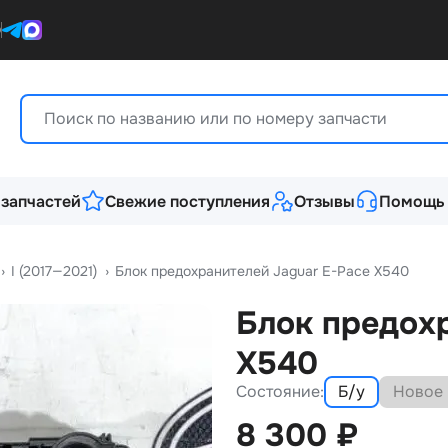
0
 запчастей
Свежие поступления
Отзывы
Помощь
›
I (2017—2021)
›
Блок предохранителей Jаguаr Е-Pаcе Х540
Блок предох
Х540
Состояние:
Б/у
Новое
8 300
₽