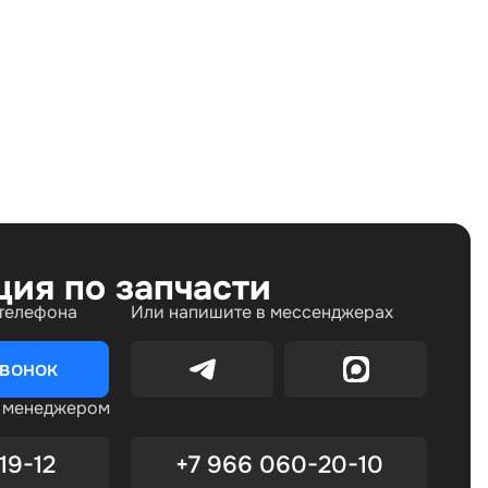
Jaguar E-Pace I (2017—2021)
ция по запчасти
 телефона
Или напишите в мессенджерах
звонок
с менеджером
19-12
+7 966 060-20-10