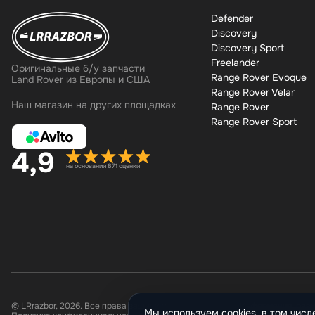
Defender
Discovery
Discovery Sport
Freelander
Оригинальные б/у запчасти
Range Rover Evoque
Land Rover из Европы и США
Range Rover Velar
Наш магазин на других площадках
Range Rover
Range Rover Sport
4,9
на основании 871 оценки
© LRrazbor, 2026. Все права защищены.
Информация, разм
Мы используем cookies, в том числ