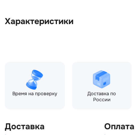
Характеристики
OEM:
J9C314A073BB
Цвет:
Черный
Производитель:
LAND ROVER
Запчасть:
Оригинал
Год авто:
2017
Время на проверку
Доставка по
России
Доставка
Оплата