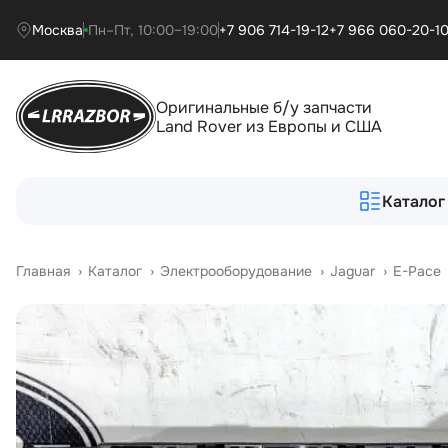
Москва
Пн–Пт, 10:00–19:00
+7 906 714-19-12
+7 966 060-20-1
Оригинальные б/у запчасти
Land Rover из Европы и США
Каталог
Главная
›
Катало
›
Электрооборудование
›
Jaguar
›
E-Pace