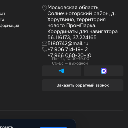
Московская область,
Солнечногорский район, д.
рат
Хоругвино, территория
ата
нового ПромПарка.
нформация
Координаты для навигатора
56.116173, 37.224165
5180742@mail.ru
+7 906 714-19-12
+7 966 060-20-10
Пн–Пт, 10:00–19:00
Сб-Вс — выходной
Заказать обратный звонок
ировать