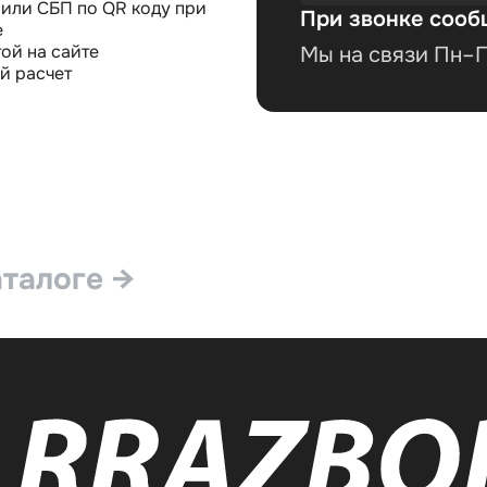
или СБП по QR коду при
При звонке сооб
е
ой на сайте
Мы на связи Пн–Пт
й расчет
аталоге →