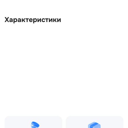
Характеристики
OEM:
LR094064
ОЕМ заменителей:
HJ329L440AC,
HJ329L440AD, LR139049
Производитель:
LAND ROVER
Запчасть:
Оригинал
Год авто:
2020
Совместимости:
Land Rover Range Rover
Evoque II (2018—2025) 2.0
Si4 AT (200 л.с.)
Топливо:
Бензин
Привод:
Полный
Коробка ПП:
Автомат
Мощность двигателя:
200 л.с.
Объём двигателя:
2.0 л
Тип кузова:
Внедорожник
Кол-во дверей:
5