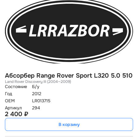
Абсорбер Range Rover Sport L320 5.0 510
Ф
Land Rover Discovery III (2004—2009)
0
Состояние
Б/у
La
Год
2012
Со
OEM
LR013715
Го
Артикул
294
O
2 400 ₽
Ар
2
В корзину