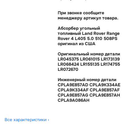
При звонке сообщите
менеджеру артикул товара.
Абсорбер угольный
топливный Land Rover Range
Rover 4 L405 5.0 510 508PS
оригинал из США
Оригинальный номер детали
LR045375 LR061015 LR173139
LR068424 LR155135 LR174755
LR072670
Инженерный номер детали
CPLA9E857AD CPLA9K334AE
CPLA9K334AF CPLA9E857AF
CPLA9E857AG CPLA9E857AH
CPLA9A086AH
Все характеристики ›