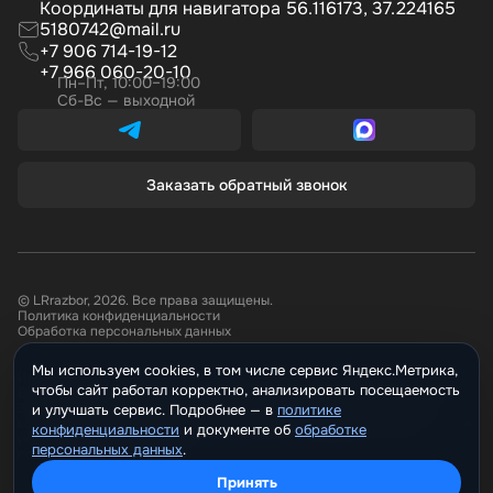
Координаты для навигатора 56.116173, 37.224165
5180742@mail.ru
+7 906 714-19-12
+7 966 060-20-10
Пн–Пт, 10:00–19:00
Сб-Вс — выходной
Заказать обратный звонок
© LRrazbor, 2026. Все права защищены.
Политика конфиденциальности
Обработка персональных данных
Мы используем cookies, в том числе сервис Яндекс.Метрика,
Информация, размещённая на сайте не является публичной офертой.
чтобы сайт работал корректно, анализировать посещаемость
Все материалы данного сайта являются объектами авторского права.
Запрещается копирование, распространение (в том числе путем
и улучшать сервис. Подробнее —
политике
копирования на другие сайты и ресурсы в Интернете) или любое иное
конфиденциальности
и документе о
обработке
использование информации и объектов без предварительного
персональных данных
.
согласия правообладателя.
Принять