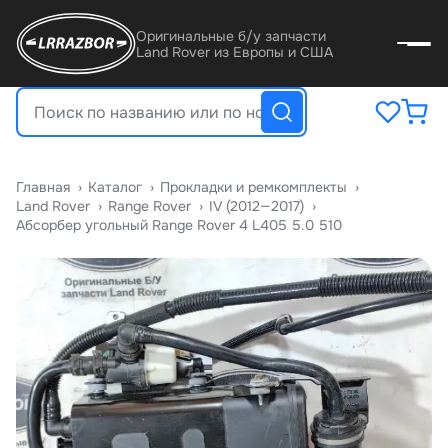
Оригинальные б/у запчасти
Land Rover из Европы и США
Главная
›
Катало
›
Прокладки и ремкомплекты
›
Land Rover
›
Range Rover
›
IV (2012—2017)
›
Абсорбер угольный Range Rover 4 L405 5.0 510