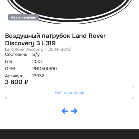
Нет в наличии
Воздушный патрубок Land Rover
В
Discovery 3 L319
D
Land Rover Discovery III (2004—2009)
La
Состояние
Б/у
Со
Год
2007
Го
OEM
PHD500510
O
Артикул
13032
Ар
3 600 ₽
3
Нет в наличии