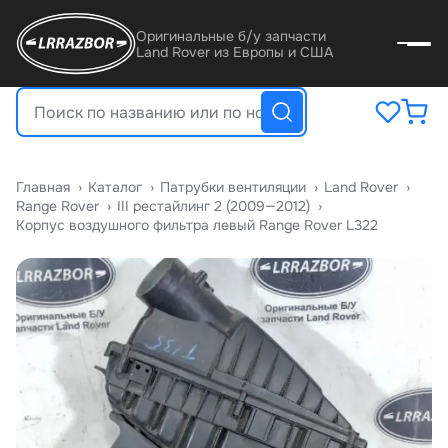
Оригинальные б/у запчасти
Land Rover из Европы и США
Главная
›
Катало
›
Патрубки вентиляции
›
Land Rover
›
Range Rover
›
III рестайлинг 2 (2009—2012)
›
Корпус воздушного фильтра левый Range Rover L322