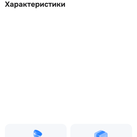
Характеристики
OEM:
LR011357
ОЕМ заменителей:
AH429600AE
Цвет:
Черный 820
Производитель:
LAND ROVER
Запчасть:
Оригинал
Год авто:
2009
Совместимости:
Land Rover Range Rover
III рестайлинг 2 (2009—
2012) 5.0 AT (510 л.с.),
Land Rover Range Rover
Sport I рестайлинг (2009
—2013)
Топливо:
Бензин
Привод:
Полный
Коробка ПП:
Автомат
Мощность двигателя:
510 л.с.
Объём двигателя:
5.0 л
Тип кузова:
Внедорожник
Кол-во дверей:
5