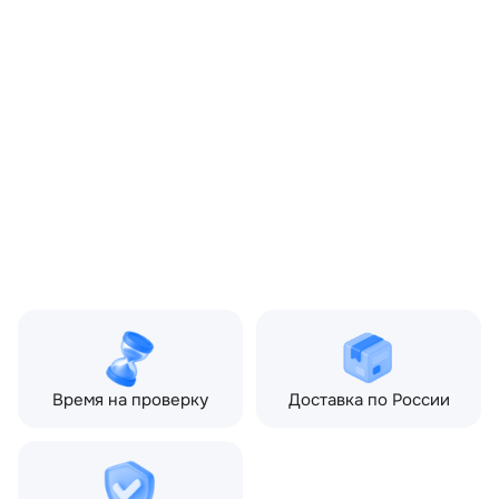
Запчасть:
Оригинал
Год авто:
2007
Совместимости:
Land Rover Discovery III
(2004—2009) 2.7 TD AT
(190 л.с.), Land Rover
Range Rover Sport I (2005
—2009)
Топливо:
Дизель
Привод:
Полный
Коробка ПП:
Автомат
Мощность двигателя:
190 л.с.
Объём двигателя:
2.7 л
Тип кузова:
Внедорожник
Кол-во дверей:
5
Время на проверку
Доставка по России