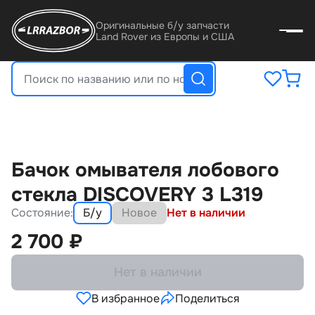
Оригинальные б/у запчасти
Land Rover из Европы и США
Бачок омывателя лобового
стекла DISCOVERY 3 L319
Состояние:
Б/у
Новое
Нет в наличии
2 700
₽
Нет в наличии
В избранное
Поделиться