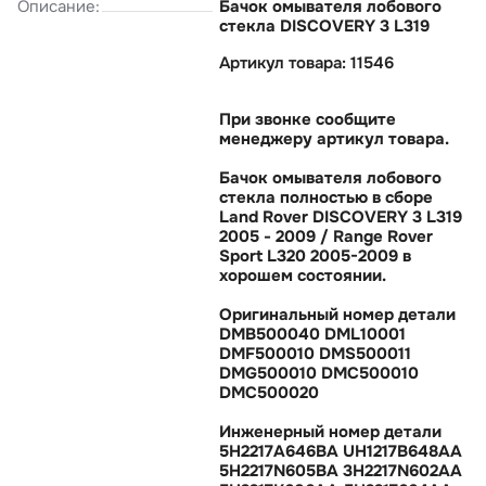
Описание:
Бачок омывателя лобового
стекла DISCOVERY 3 L319
Артикул товара: 11546
При звонке сообщите
менеджеру артикул товара.
Бачок омывателя лобового
стекла полностью в сборе
Land Rover DISCOVERY 3 L319
2005 - 2009 / Range Rover
Sport L320 2005-2009
хорошем состоянии.
Оригинальный номер детали
DMB500040 DML10001
DMF500010 DMS500011
DMG500010 DMC500010
DMC500020
Инженерный номер детали
5H2217A646BA UH1217B648AA
5H2217N605BA 3H2217N602AA