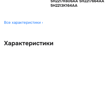
5H2217K606AA 5H2217664AA
5H2213K164AA
Все характеристики ›
Характеристики
OEM:
DMB500040
ОЕМ заменителей:
3H2217N602AA,
5H2213K164AA,
5H2217664AA,
5H2217A646BA,
5H2217K606AA,
5H2217N605BA,
DMC500010,
DMC500020,
DMF500010, DMG500010,
DML10001, DMS500011,
UH1217B648AA
Цвет:
Черный
Производитель:
LAND ROVER