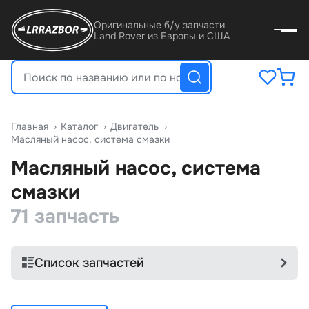
Оригинальные б/у запчасти
Land Rover из Европы и США
Главная
›
Катало
›
Двигатель
›
Масляный насос, система смазки
Масляный насос, система
смазки
71 запчасть
Список запчастей