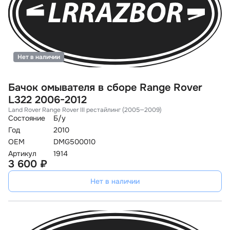
Нет в наличии
Бачок омывателя в сборе Range Rover
L322 2006-2012
Land Rover Range Rover III рестайлинг (2005—2009)
Состояние
Б/у
Год
2010
OEM
DMG500010
Артикул
1914
3 600 ₽
Нет в наличии