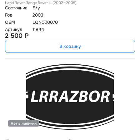
Land Rover Range Rover III (2002—2005)
Состояние
Б/у
Год
2003
OEM
LQN000070
Артикул
11844
2 500 ₽
В корзину
Нет в наличии