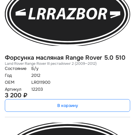
Форсунка масляная Range Rover 5.0 510
Land Rover Range Rover III рестайлинг 2 (2009—2012)
Состояние
Б/у
Год
2012
OEM
LR011900
Артикул
12203
3 200 ₽
В корзину